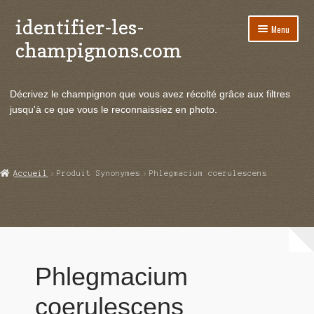
identifier-les-
Aller
Aller
Menu
à
au
champignons.com
la
contenu
navigation
Ouvrir
Espèces de champignons
le
Décrivez le champignon que vous avez récolté grâce aux filtres
menu
Ouvrir
Actualités
jusqu'à ce que vous le reconnaissiez en photo.
enfant
le
menu
Ouvrir
Poussées en temps réel
enfant
le
menu
Ouvrir
Echanges et contacts
Accueil
Produit Synonymes
Phlegmacium coerulescens
enfant
le
menu
Ouvrir
Mycologie
enfant
le
menu
enfant
Phlegmacium
coerulescens