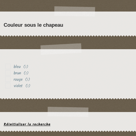
Couleur sous le chapeau
bleu
(1)
brun
(1)
rouge
(1)
violet
(1)
Réinitialiser la recherche