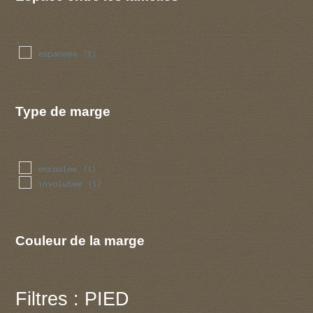
espacees
(1)
Type de marge
enroulee
(1)
involutee
(1)
Couleur de la marge
Filtres : PIED