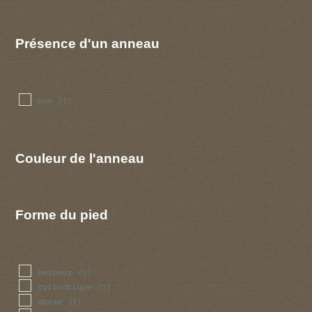
Présence d'un anneau
non
(1)
Couleur de l'anneau
Forme du pied
bulbeux
(1)
cylindrique
(1)
obese
(1)