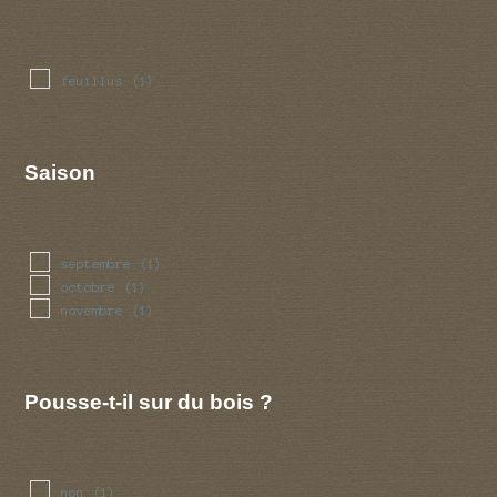
feuillus
(1)
Saison
septembre
(1)
octobre
(1)
novembre
(1)
Pousse-t-il sur du bois ?
non
(1)