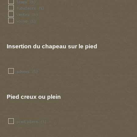
trapu
(1)
tubulaire
(1)
ventru
(1)
volve
(1)
Insertion du chapeau sur le pied
adnees
(1)
Pied creux ou plein
pied plein
(1)