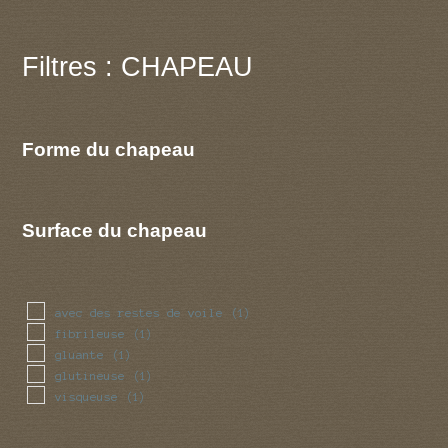
Filtres : CHAPEAU
Forme du chapeau
Surface du chapeau
avec des restes de voile
(1)
fibrileuse
(1)
gluante
(1)
glutineuse
(1)
visqueuse
(1)