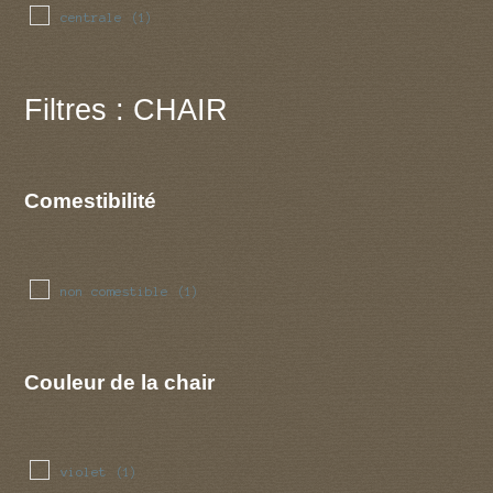
centrale
(1)
Filtres : CHAIR
Comestibilité
non comestible
(1)
Couleur de la chair
violet
(1)