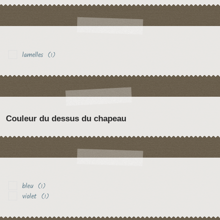
lamelles
(1)
Couleur du dessus du chapeau
bleu
(1)
violet
(1)