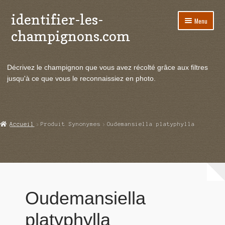
identifier-les-
Aller
Aller
Menu
à
au
champignons.com
la
contenu
navigation
Ouvrir
Espèces de champignons
le
Décrivez le champignon que vous avez récolté grâce aux filtres
menu
Ouvrir
Actualités
jusqu'à ce que vous le reconnaissiez en photo.
enfant
le
menu
Ouvrir
Poussées en temps réel
enfant
le
menu
Ouvrir
Echanges et contacts
Accueil
Produit Synonymes
Oudemansiella platyphylla
enfant
le
menu
Ouvrir
Mycologie
enfant
le
menu
enfant
Oudemansiella
platyphylla