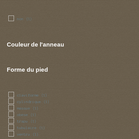
non
(1)
Couleur de l'anneau
Forme du pied
claviforme
(1)
cylindrique
(1)
massue
(1)
obese
(1)
trapu
(1)
tubulaire
(1)
ventru
(1)