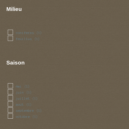
Milieu
coniferes
(1)
feuillus
(1)
Saison
mai
(1)
juin
(1)
juillet
(1)
aout
(1)
septembre
(1)
octobre
(1)