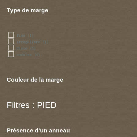
Type de marge
fine
(1)
irreguliere
(1)
mince
(1)
ondulee
(1)
Couleur de la marge
Filtres : PIED
Présence d'un anneau