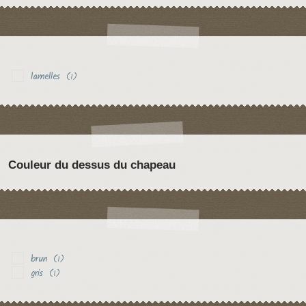
lamelles
(1)
Couleur du dessus du chapeau
brun
(1)
gris
(1)