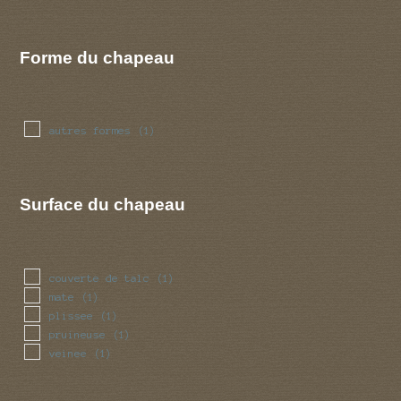
Forme du chapeau
autres formes
(1)
Surface du chapeau
couverte de talc
(1)
mate
(1)
plissee
(1)
pruineuse
(1)
veinee
(1)