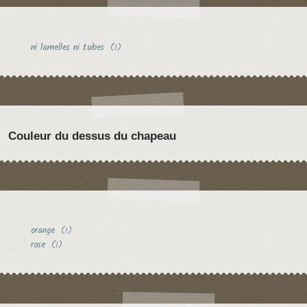
ni lamelles ni tubes
(1)
Couleur du dessus du chapeau
orange
(1)
rose
(1)