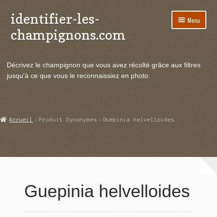
identifier-les-
Aller
Aller
Menu
à
au
champignons.com
la
contenu
navigation
Ouvrir
Espèces de champignons
le
Décrivez le champignon que vous avez récolté grâce aux filtres
menu
Ouvrir
Actualités
jusqu'à ce que vous le reconnaissiez en photo.
enfant
le
menu
Ouvrir
Poussées en temps réel
enfant
le
menu
Ouvrir
Echanges et contacts
Accueil
Produit Synonymes
Guepinia helvelloides
enfant
le
menu
Ouvrir
Mycologie
enfant
le
menu
enfant
Guepinia helvelloides