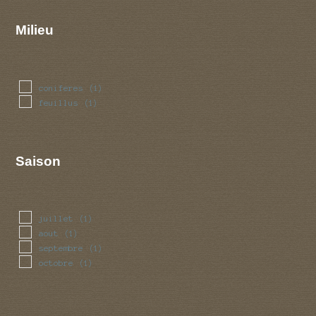
Milieu
coniferes
(1)
feuillus
(1)
Saison
juillet
(1)
aout
(1)
septembre
(1)
octobre
(1)