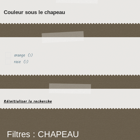
Couleur sous le chapeau
orange
(1)
rose
(1)
Réinitialiser la recherche
Filtres : CHAPEAU