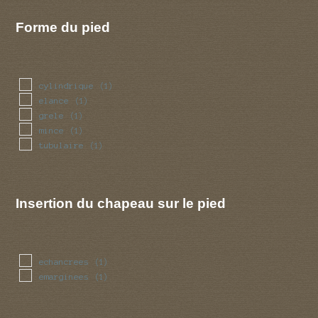
Forme du pied
cylindrique
(1)
elance
(1)
grele
(1)
mince
(1)
tubulaire
(1)
Insertion du chapeau sur le pied
echancrees
(1)
emarginees
(1)