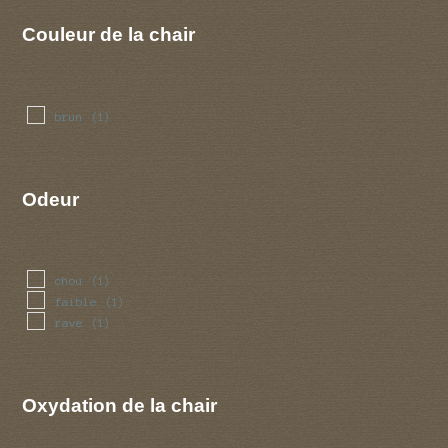
Couleur de la chair
brun
(1)
Odeur
chou
(1)
faible
(1)
rave
(1)
Oxydation de la chair