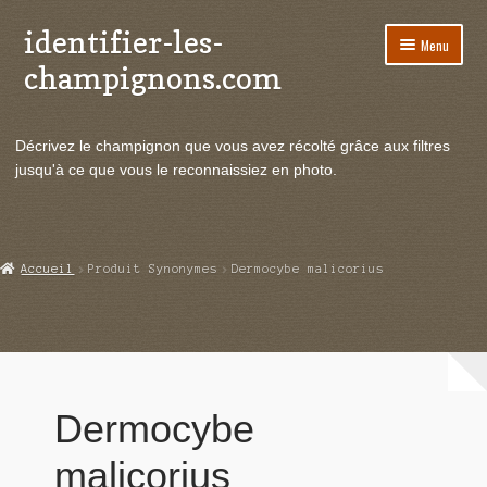
identifier-les-
Aller
Aller
Menu
à
au
champignons.com
la
contenu
navigation
Ouvrir
Espèces de champignons
le
Décrivez le champignon que vous avez récolté grâce aux filtres
menu
Ouvrir
Actualités
jusqu'à ce que vous le reconnaissiez en photo.
enfant
le
menu
Ouvrir
Poussées en temps réel
enfant
le
menu
Ouvrir
Echanges et contacts
Accueil
Produit Synonymes
Dermocybe malicorius
enfant
le
menu
Ouvrir
Mycologie
enfant
le
menu
enfant
Dermocybe
malicorius