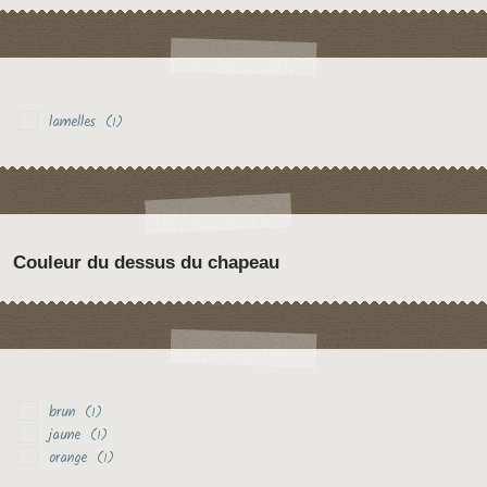
lamelles
(1)
Couleur du dessus du chapeau
brun
(1)
jaune
(1)
orange
(1)