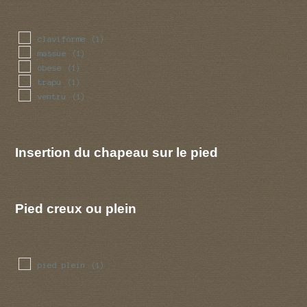
claviforme
(1)
massue
(1)
obese
(1)
trapu
(1)
ventru
(1)
Insertion du chapeau sur le pied
Pied creux ou plein
pied plein
(1)