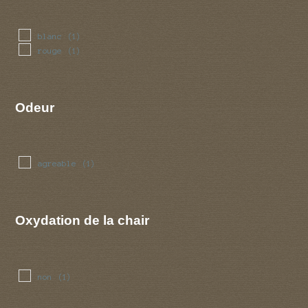
blanc
(1)
rouge
(1)
Odeur
agreable
(1)
Oxydation de la chair
non
(1)