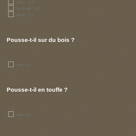
juin
(1)
juillet
(1)
aout
(1)
Pousse-t-il sur du bois ?
non
(1)
Pousse-t-il en touffe ?
non
(1)