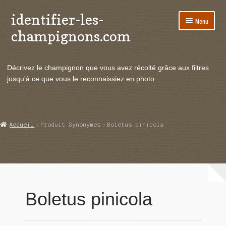
identifier-les-
Aller
Aller
Menu
à
au
champignons.com
la
contenu
navigation
Ouvrir
Espèces de champignons
le
Décrivez le champignon que vous avez récolté grâce aux filtres
menu
Ouvrir
Actualités
jusqu'à ce que vous le reconnaissiez en photo.
enfant
le
menu
Ouvrir
Poussées en temps réel
enfant
le
menu
Ouvrir
Echanges et contacts
Accueil
Produit Synonymes
Boletus pinicola
enfant
le
menu
Ouvrir
Mycologie
enfant
le
menu
enfant
Boletus pinicola