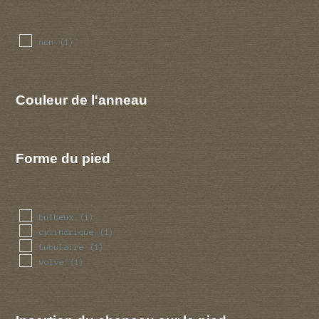
non
(1)
Couleur de l'anneau
Forme du pied
bulbeux
(1)
cylindrique
(1)
tubulaire
(1)
volve
(1)