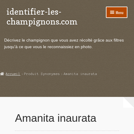
identifier-les-
Aller
Aller
Menu
à
au
champignons.com
la
contenu
navigation
Ouvrir
Espèces de champignons
le
Décrivez le champignon que vous avez récolté grâce aux filtres
menu
Ouvrir
Actualités
jusqu'à ce que vous le reconnaissiez en photo.
enfant
le
menu
Ouvrir
Poussées en temps réel
enfant
le
menu
Ouvrir
Echanges et contacts
Accueil
Produit Synonymes
Amanita inaurata
enfant
le
menu
Ouvrir
Mycologie
enfant
le
menu
enfant
Amanita inaurata