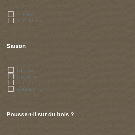
coniferes
(1)
feuillus
(1)
Saison
juin
(1)
juillet
(1)
aout
(1)
septembre
(1)
Pousse-t-il sur du bois ?