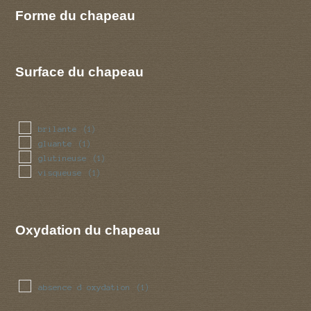
Forme du chapeau
Surface du chapeau
brilante
(1)
gluante
(1)
glutineuse
(1)
visqueuse
(1)
Oxydation du chapeau
absence d oxydation
(1)