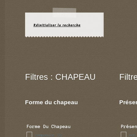
Réinitialiser la recherche
Filtres : CHAPEAU
Filt
Forme du chapeau
Prése
Forme Du Chapeau
Prése
campanule
non
(2)