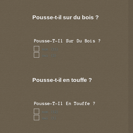
novembre
(7)
decembre
(4)
Pousse-t-il sur du bois ?
Pousse-T-Il Sur Du Bois ?
non
(11)
oui
(2)
Pousse-t-il en touffe ?
Pousse-T-Il En Touffe ?
non
(12)
oui
(1)