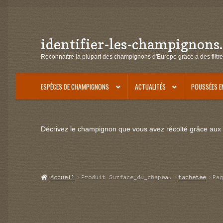
identifier-les-champignons
Aller
Aller
à
au
Reconnaître la plupart des champignons d'Europe grâce à des filtre
la
contenu
navigation
ESPÈCES DE CHAMPIGNONS
ACTUALITÉS
POUSSÉES E
Décrivez le champignon que vous avez récolté grâce aux f
Accueil
Produit Surface_du_chapeau
tachetee
Pa