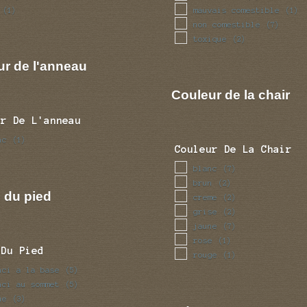
mauvais comestible
(1)
(1)
non comestible
(7)
toxique
(2)
ur de l'anneau
Couleur de la chair
ur De L'anneau
nc
(1)
Couleur De La Chair
blanc
(7)
brun
(2)
 du pied
creme
(2)
grise
(2)
jaune
(7)
rose
(1)
 Du Pied
rouge
(1)
nci a la base
(5)
nci au sommet
(5)
ue
(3)