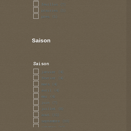
feuillus
(7)
prairies
(1)
pres
(1)
Saison
Saison
janvier
(4)
fevrier
(4)
mars
(4)
avril
(4)
mai
(4)
juin
(7)
juillet
(8)
aout
(12)
septembre
(13)
octobre
(12)