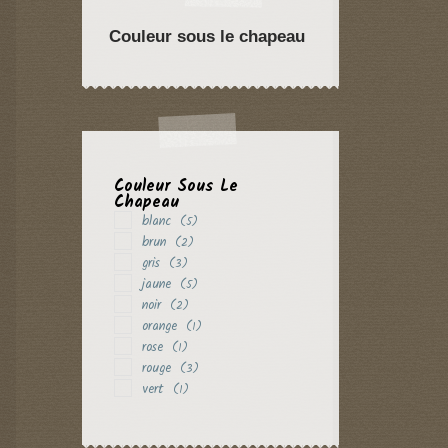
Couleur sous le chapeau
Couleur Sous Le
Chapeau
blanc
(5)
brun
(2)
gris
(3)
jaune
(5)
noir
(2)
orange
(1)
rose
(1)
rouge
(3)
vert
(1)