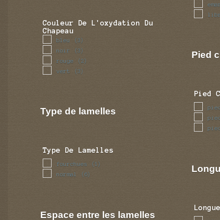
ema
lib
Couleur De L'oxydation Du
Chapeau
bleu
(3)
noir
(3)
Pied c
rouge
(2)
vert
(3)
Pied 
pie
Type de lamelles
pie
pie
Type De Lamelles
fourchues
(1)
Longu
normal
(6)
Longu
Espace entre les lamelles