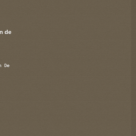
n de
n De