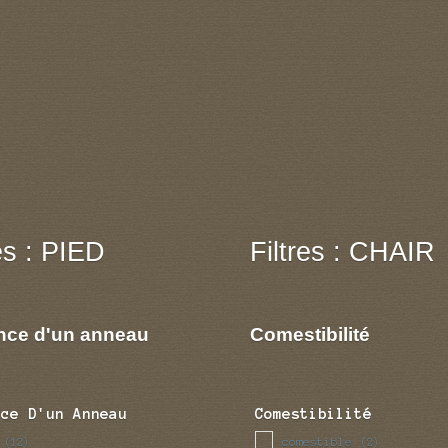
res : PIED
Filtres : CHAIR
nce d'un anneau
Comestibilité
nce D'un Anneau
Comestibilité
comestible
(12)
(2)