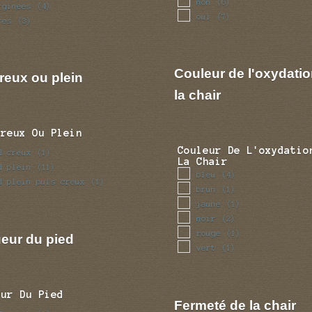
non
(6)
rginees
(4)
oui
(7)
res
(3)
Couleur de l'oxydatio
reux ou plein
la chair
Creux Ou Plein
Couleur De L'oxydatio
d creux
(1)
La Chair
d plein
(11)
bleu
(4)
d plein puis creux
(1)
brun
(1)
jaune
(1)
noir
(2)
rouge
(1)
eur du pied
vert
(1)
eur Du Pied
Fermeté de la chair