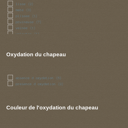
lisse
(2)
mate
(3)
plissee
(1)
pruineuse
(7)
veinee
(1)
veloutee
(1)
Oxydation du chapeau
absence d oxydation
(5)
presence d oxydation
(2)
Couleur de l'oxydation du chapeau