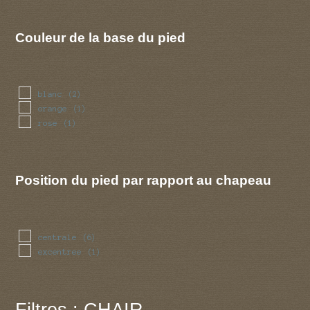
Couleur de la base du pied
blanc
(2)
orange
(1)
rose
(1)
Position du pied par rapport au chapeau
centrale
(6)
excentree
(1)
Filtres : CHAIR