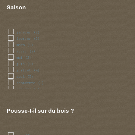
Saison
janvier
(2)
fevrier
(2)
mars
(2)
avril
(2)
mai
(2)
juin
(2)
juillet
(4)
aout
(5)
septembre
(7)
octobre
(7)
novembre
(5)
decembre
(2)
Pousse-t-il sur du bois ?