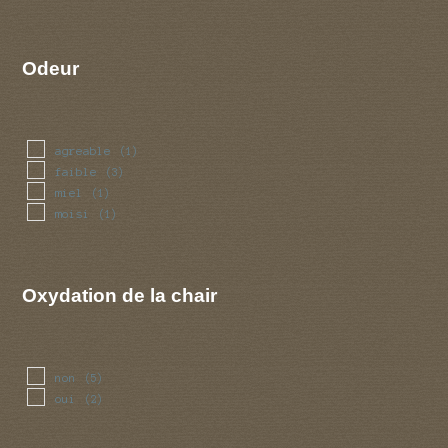
Odeur
agreable
(1)
faible
(3)
miel
(1)
moisi
(1)
Oxydation de la chair
non
(5)
oui
(2)