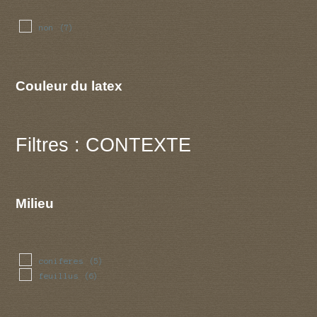
non
(7)
Couleur du latex
Filtres : CONTEXTE
Milieu
coniferes
(5)
feuillus
(6)