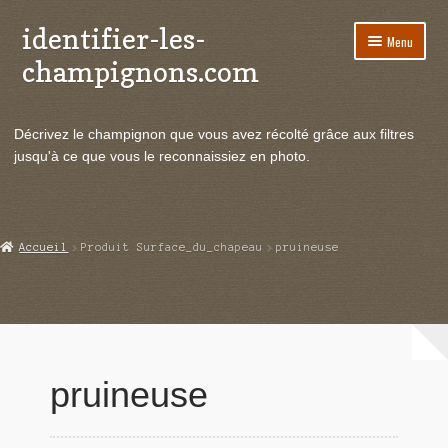
identifier-les-
Aller
Aller
Menu
à
au
champignons.com
la
contenu
navigation
Ouvrir
Espèces de champignons
le
Décrivez le champignon que vous avez récolté grâce aux filtres
menu
Ouvrir
Actualités
jusqu'à ce que vous le reconnaissiez en photo.
enfant
le
menu
Ouvrir
Poussées en temps réel
enfant
le
menu
Ouvrir
Echanges et contacts
Accueil
Produit Surface_du_chapeau
pruineuse
enfant
le
menu
Ouvrir
Mycologie
enfant
le
menu
enfant
pruineuse