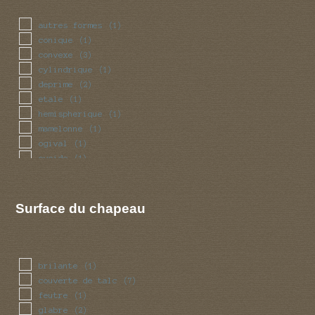
autres formes
(1)
conique
(1)
convexe
(3)
cylindrique
(1)
deprime
(2)
etale
(1)
hemispherique
(1)
mamelonne
(1)
ogival
(1)
ovoide
(1)
plan
(1)
Surface du chapeau
brilante
(1)
couverte de talc
(7)
feutre
(1)
glabre
(2)