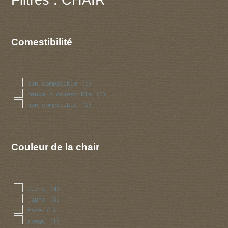
Comestibilité
bon comestible
(1)
mauvais comestible
(3)
non comestible
(2)
Couleur de la chair
blanc
(4)
jaune
(3)
rose
(1)
rouge
(1)