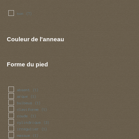
non
(7)
Couleur de l'anneau
Forme du pied
absent
(1)
arque
(1)
bulbeux
(1)
claviforme
(1)
coude
(1)
cylindrique
(3)
irregulier
(1)
massue
(1)