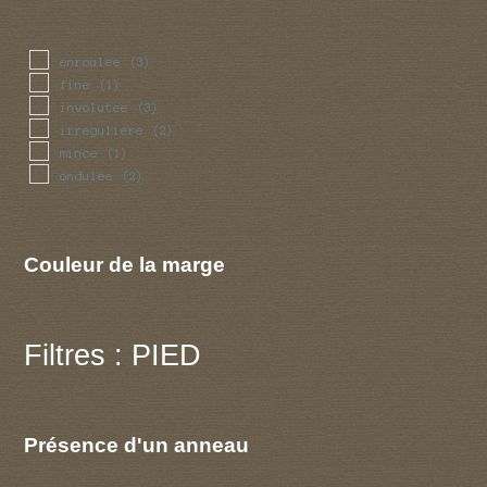
enroulee
(3)
fine
(1)
involutee
(3)
irreguliere
(2)
mince
(1)
ondulee
(2)
Couleur de la marge
Filtres : PIED
Présence d'un anneau