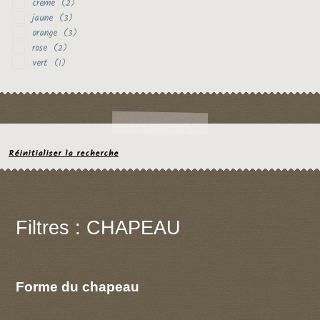
creme
(2)
jaune
(3)
orange
(3)
rose
(2)
vert
(1)
Réinitialiser la recherche
Filtres : CHAPEAU
Forme du chapeau