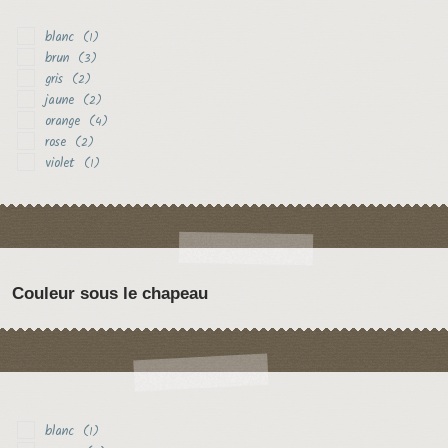
blanc
(1)
brun
(3)
gris
(2)
jaune
(2)
orange
(4)
rose
(2)
violet
(1)
Couleur sous le chapeau
blanc
(1)