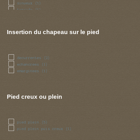
sinueux
(1)
torsade
(1)
tubulaire
(3)
volve
(1)
Insertion du chapeau sur le pied
decurrentes
(2)
echancrees
(1)
emarginees
(1)
Pied creux ou plein
pied plein
(5)
pied plein puis creux
(1)