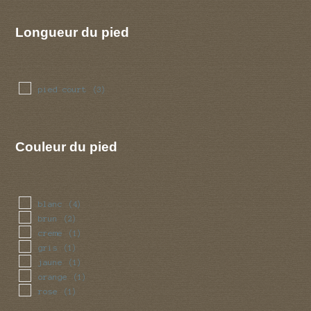
Longueur du pied
pied court
(3)
Couleur du pied
blanc
(4)
brun
(2)
creme
(1)
gris
(1)
jaune
(1)
orange
(1)
rose
(1)