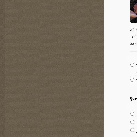
Stu
(ht
sa/
Que