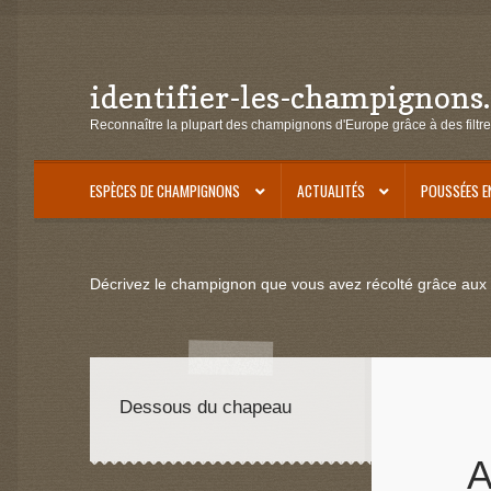
identifier-les-champignons
Aller
Aller
à
au
Reconnaître la plupart des champignons d'Europe grâce à des filtre
la
contenu
navigation
ESPÈCES DE CHAMPIGNONS
ACTUALITÉS
POUSSÉES E
Décrivez le champignon que vous avez récolté grâce aux f
Dessous du chapeau
A