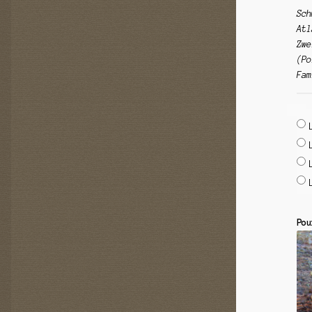
Sch
Atl
Zwe
(Po
Fam
Pou