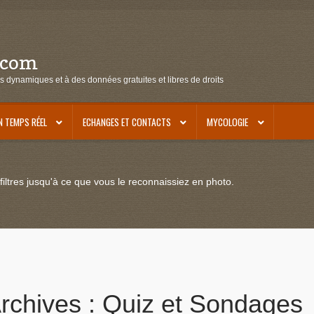
.com
s dynamiques et à des données gratuites et libres de droits
N TEMPS RÉEL
ECHANGES ET CONTACTS
MYCOLOGIE
iltres jusqu'à ce que vous le reconnaissiez en photo.
rchives :
Quiz et Sondages