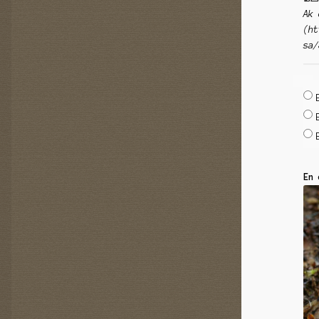
Ak 
(ht
sa/
En 