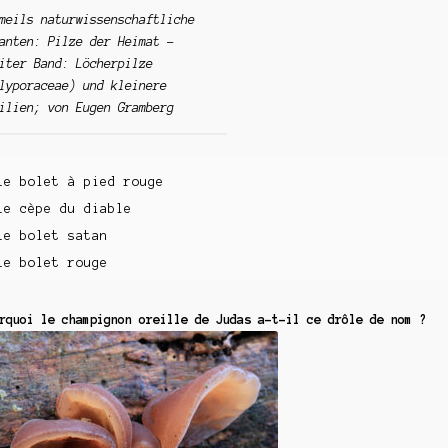
meils naturwissenschaftliche
anten: Pilze der Heimat -
iter Band: Löcherpilze
lyporaceae) und kleinere
ilien; von Eugen Gramberg
Le bolet à pied rouge
Le cèpe du diable
Le bolet satan
Le bolet rouge
rquoi le champignon oreille de Judas a-t-il ce drôle de nom ?