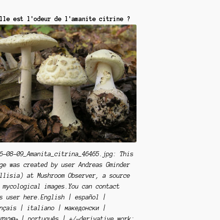
lle est l'odeur de l'amanite citrine ?
6-08-09_Amanita_citrina_46465.jpg: This
ge was created by user Andreas Gminder
llisia) at Mushroom Observer, a source
 mycological images.You can contact
s user here.English | español |
nçais | italiano | македонски |
യാളം | português | +/−derivative work: