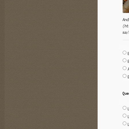
And
(ht
sa/
Que