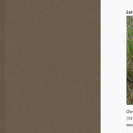
Est
Chr
(ht
ses