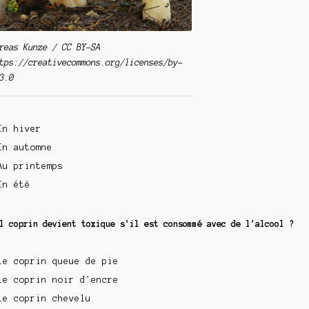
reas Kunze / CC BY-SA
tps://creativecommons.org/licenses/by-
3.0
En hiver
En automne
Au printemps
En été
l coprin devient toxique s'il est consommé avec de l'alcool ?
Le coprin queue de pie
Le coprin noir d'encre
Le coprin chevelu