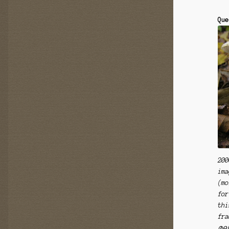
Que
200
ima
(mo
for
thi
fra
മല