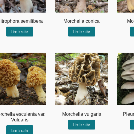
itrophora semilibera
Morchella conica
Mor
Lire la suite
Lire la suite
rchella esculenta var.
Morchella vulgaris
Pleur
Vulgaris
Lire la suite
Lire la suite