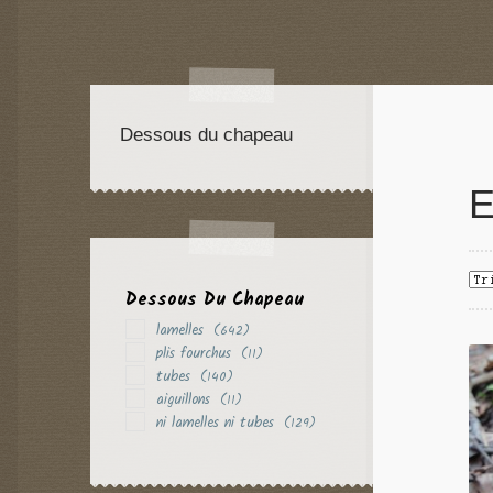
Dessous du chapeau
E
Dessous Du Chapeau
lamelles
(642)
plis fourchus
(11)
tubes
(140)
aiguillons
(11)
ni lamelles ni tubes
(129)