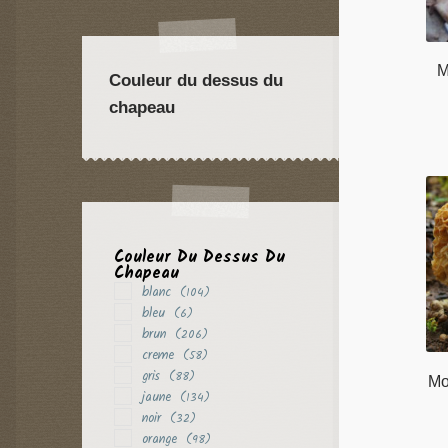
M
Couleur du dessus du
chapeau
Couleur Du Dessus Du
Chapeau
blanc
(104)
bleu
(6)
brun
(206)
creme
(58)
gris
(88)
Mo
jaune
(134)
noir
(32)
orange
(98)