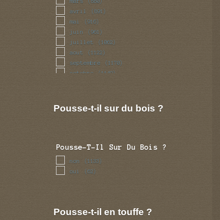
mars
(880)
avril
(891)
mai
(916)
juin
(961)
juillet
(1062)
aout
(1122)
septembre
(1170)
octobre
(1149)
novembre
(992)
decembre
(890)
Pousse-t-il sur du bois ?
Pousse-T-Il Sur Du Bois ?
non
(1133)
oui
(62)
Pousse-t-il en touffe ?