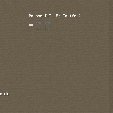
Pousse-T-Il En Touffe ?
non
(1155)
oui
(37)
n de