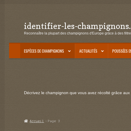
identifier-les-champignons
Aller
Aller
à
au
Reconnaître la plupart des champignons d'Europe grâce à des filtre
la
contenu
navigation
ESPÈCES DE CHAMPIGNONS
ACTUALITÉS
POUSSÉES E
Décrivez le champignon que vous avez récolté grâce aux f
Accueil
Page 3