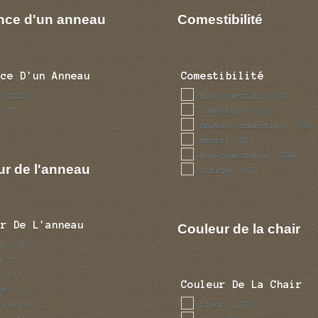
nce d'un anneau
Comestibilité
nce D'un Anneau
Comestibilité
bon comestible
(1123)
(93)
comestible
(71)
(113)
mauvais comestible
(68)
mortel
(23)
non comestible
(774)
ur de l'anneau
toxique
(65)
ur De L'anneau
Couleur de la chair
nc
(31)
u
(1)
n
(1)
Couleur De La Chair
me
(1)
illeuse
blanc
(2)
(279)