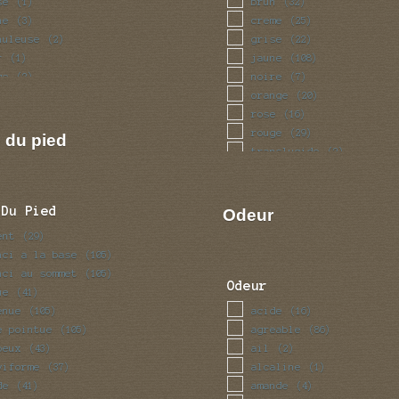
se
brun
(1)
(32)
ne
creme
(3)
(25)
huleuse
grise
(2)
(22)
r
jaune
(1)
(108)
ge
noire
(2)
(7)
ameuse
orange
(2)
(20)
let
rose
(1)
(16)
rouge
(29)
 du pied
translucide
(2)
vert
(6)
violet
(6)
 Du Pied
Odeur
ent
(29)
nci a la base
(105)
nci au sommet
(105)
Odeur
ue
(41)
enue
acide
(105)
(16)
e pointue
agreable
(105)
(86)
beux
ail
(43)
(2)
viforme
alcaline
(37)
(1)
de
amande
(41)
(4)