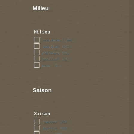
Milieu
Milieu
coniferes
(265)
feuillus
(243)
pelouses
(56)
prairies
(81)
pres
(81)
Saison
Saison
janvier
(878)
fevrier
(878)