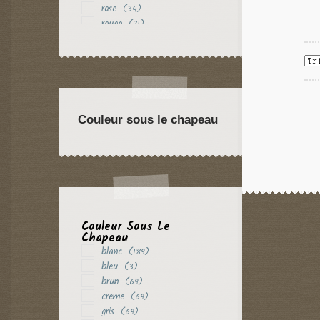
rose
(34)
rouge
(71)
vert
(18)
violet
(31)
Couleur sous le chapeau
Couleur Sous Le
Chapeau
blanc
(189)
bleu
(3)
brun
(69)
creme
(69)
gris
(69)