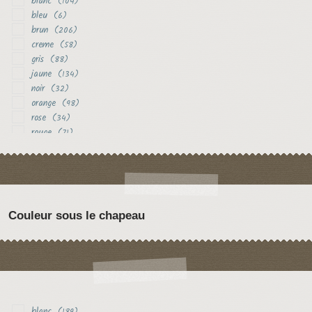
blanc
(104)
bleu
(6)
brun
(206)
creme
(58)
gris
(88)
jaune
(134)
noir
(32)
orange
(98)
rose
(34)
rouge
(71)
vert
(18)
violet
(31)
Couleur sous le chapeau
blanc