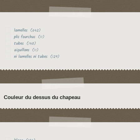
lamelles
(642)
plis fourchus
(11)
tubes
(140)
aiguillons
(11)
ni lamelles ni tubes
(129)
Couleur du dessus du chapeau