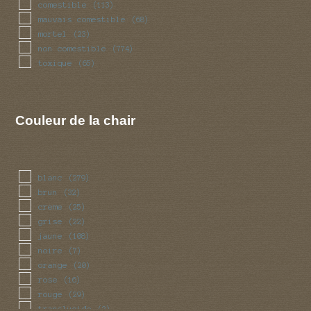
comestible
(113)
mauvais comestible
(68)
mortel
(23)
non comestible
(774)
toxique
(65)
Couleur de la chair
blanc
(279)
brun
(32)
creme
(25)
grise
(22)
jaune
(108)
noire
(7)
orange
(20)
rose
(16)
rouge
(29)
translucide
(2)