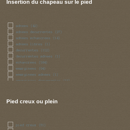
Insertion du chapeau sur le pied
grele
(79)
irregulier
(41)
massue
(37)
mince
(80)
adnees
(42)
obese
(28)
adnees decurrentes
(27)
pedicelle
(4)
adnees echancrees
(14)
radicant
(4)
adnees libres
(1)
renfle
(105)
decurrentes
(112)
sinueux
(41)
decurrentes adnees
(1)
torsade
(41)
echancrees
(104)
trapu
(28)
emarginees
(94)
tubulaire
(360)
emarginees adnees
(1)
tubulaire bulbeux
(2)
emarginees decurrentes
(13)
ventru
(28)
emarginees libres
(7)
volve
(50)
libres
(57)
Pied creux ou plein
pied creux
(51)