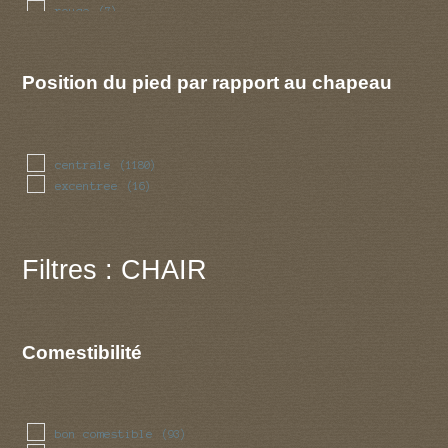
rouge
(7)
violet
(1)
Position du pied par rapport au chapeau
centrale
(1180)
excentree
(16)
Filtres : CHAIR
Comestibilité
bon comestible
(93)