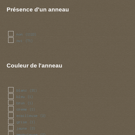
toisonnee
(4)
Présence d'un anneau
non
(1123)
oui
(71)
Couleur de l'anneau
blanc
(31)
bleu
(1)
brun
(1)
creme
(1)
ecailleuse
(2)
grise
(1)
jaune
(3)
mechuleuse
(2)