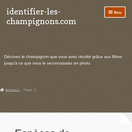
identifier-les-
Aller
Aller
Menu
à
au
champignons.com
la
contenu
navigation
Ouvrir
Espèces de champignons
le
menu
Ouvrir
Actualités
enfant
le
Décrivez le champignon que vous avez récolté grâce aux filtres
menu
Ouvrir
Poussées en temps réel
jusqu'à ce que vous le reconnaissiez en photo.
enfant
le
menu
Ouvrir
Echanges et contacts
enfant
le
menu
Ouvrir
Mycologie
Accueil
Page 2
enfant
le
menu
enfant