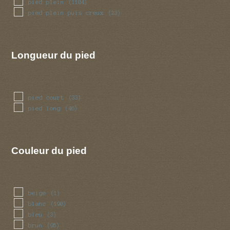
pied plein
(1104)
pied plein puis creux
(23)
Longueur du pied
pied court
(33)
pied long
(46)
Couleur du pied
beige
(1)
blanc
(190)
bleu
(3)
brun
(95)