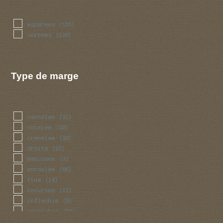
espacees
(155)
serrees
(120)
Type de marge
cannelee
(21)
cotelee
(20)
crenelee
(20)
droite
(23)
emoussee
(3)
enroulee
(66)
fine
(14)
incurvee
(13)
inflechie
(6)
involutee
(64)
irreguliere
(31)