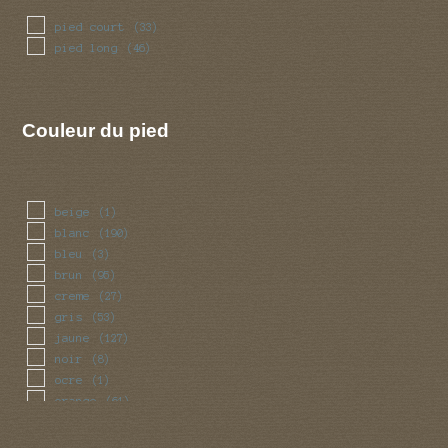
pied court
(33)
pied long
(46)
Couleur du pied
beige
(1)
blanc
(190)
bleu
(3)
brun
(95)
creme
(27)
gris
(53)
jaune
(127)
noir
(8)
ocre
(1)
orange
(61)
rose
(22)
rouge
(48)