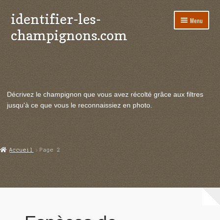
identifier-les-
Aller
Aller
Menu
à
au
champignons.com
la
contenu
navigation
Ouvrir
Espèces de champignons
le
menu
Ouvrir
Actualités
enfant
le
Décrivez le champignon que vous avez récolté grâce aux filtres
menu
Ouvrir
Poussées en temps réel
jusqu'à ce que vous le reconnaissiez en photo.
enfant
le
menu
Ouvrir
Echanges et contacts
enfant
le
menu
Ouvrir
Mycologie
Accueil
Page 2
enfant
le
menu
enfant