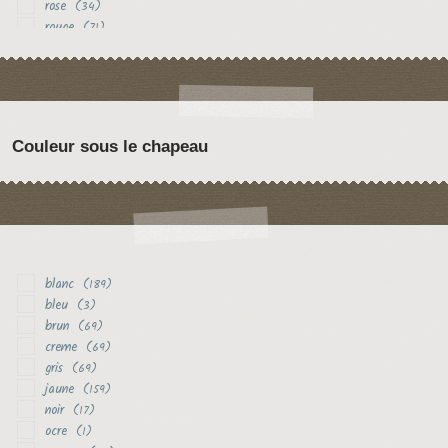
rose
(34)
rouge
(71)
vert
(18)
violet
(31)
Couleur sous le chapeau
blanc
(189)
bleu
(3)
brun
(69)
creme
(69)
gris
(69)
jaune
(159)
noir
(17)
ocre
(1)