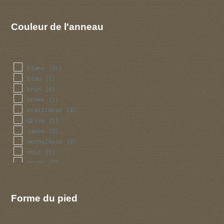
Couleur de l'anneau
blanc
(31)
bleu
(1)
brun
(1)
creme
(1)
ecailleuse
(2)
grise
(1)
jaune
(3)
mechuleuse
(2)
noir
(1)
rouge
(2)
squameuse
(2)
violet
(1)
Forme du pied