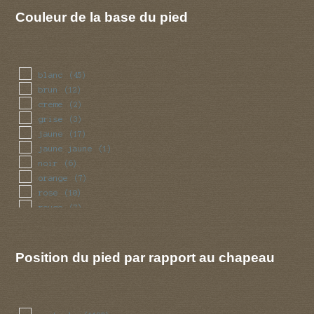
vert
(8)
Couleur de la base du pied
violet
(10)
blanc
(45)
brun
(12)
creme
(2)
grise
(3)
jaune
(17)
jaune jaune
(1)
noir
(6)
orange
(7)
rose
(10)
rouge
(7)
violet
(1)
Position du pied par rapport au chapeau