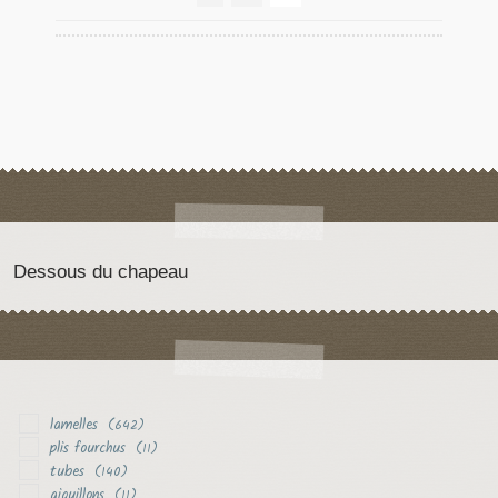
Dessous du chapeau
lamelles
(642)
plis fourchus
(11)
tubes
(140)
aiguillons
(11)