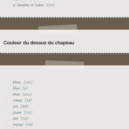
ni lamelles ni tubes
(129)
Couleur du dessus du chapeau
blanc
(104)
bleu
(6)
brun
(206)
creme
(58)
gris
(88)
jaune
(134)
noir
(32)
orange
(98)