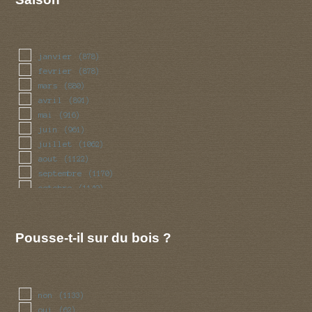
janvier
(878)
fevrier
(878)
mars
(880)
avril
(891)
mai
(916)
juin
(961)
juillet
(1062)
aout
(1122)
septembre
(1170)
octobre
(1149)
novembre
(992)
decembre
(890)
Pousse-t-il sur du bois ?
non
(1133)
oui
(62)