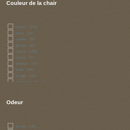
Couleur de la chair
blanc
(279)
brun
(32)
creme
(25)
grise
(22)
jaune
(108)
noire
(7)
orange
(20)
rose
(16)
rouge
(29)
translucide
(2)
vert
(6)
violet
(6)
Odeur
acide
(16)