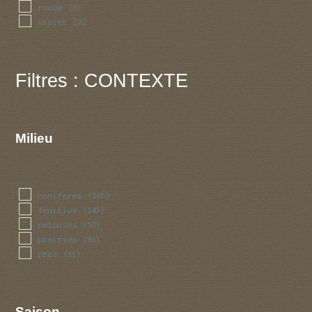
rouge
(6)
violet
(2)
Filtres : CONTEXTE
Milieu
coniferes
(265)
feuillus
(243)
pelouses
(56)
prairies
(81)
pres
(81)
Saison