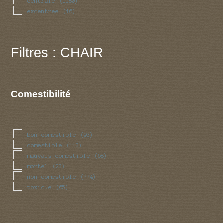
centrale
(1180)
excentree
(16)
Filtres : CHAIR
Comestibilité
bon comestible
(93)
comestible
(113)
mauvais comestible
(68)
mortel
(23)
non comestible
(774)
toxique
(65)