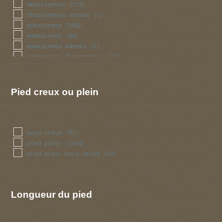
renfle
(105)
decurrentes
(112)
sinueux
(41)
decurrentes adnees
(1)
torsade
(41)
echancrees
(104)
trapu
(28)
emarginees
(94)
tubulaire
(360)
emarginees adnees
(1)
tubulaire bulbeux
(2)
emarginees decurrentes
(13)
ventru
(28)
emarginees libres
(7)
volve
(50)
libres
(57)
Pied creux ou plein
pied creux
(51)
pied plein
(1104)
pied plein puis creux
(23)
Longueur du pied