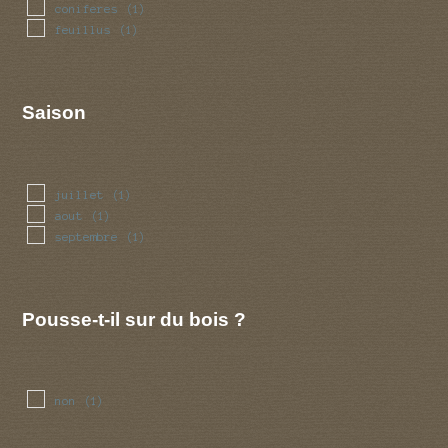
coniferes
(1)
feuillus
(1)
Saison
juillet
(1)
aout
(1)
septembre
(1)
Pousse-t-il sur du bois ?
non
(1)