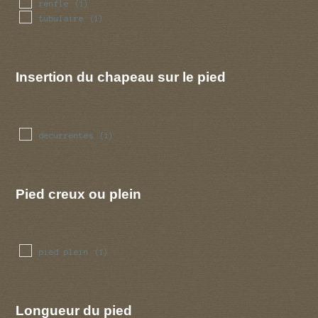
renfle
(1)
tubulaire
(1)
Insertion du chapeau sur le pied
decurrentes
(1)
Pied creux ou plein
pied plein
(1)
Longueur du pied