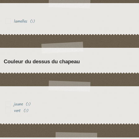
lamelles
(1)
Couleur du dessus du chapeau
jaune
(1)
vert
(1)