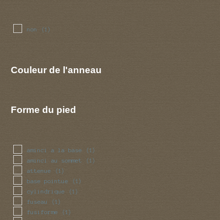
non
(1)
Couleur de l'anneau
Forme du pied
aminci a la base
(1)
aminci au sommet
(1)
attenue
(1)
base pointue
(1)
cylindrique
(1)
fuseau
(1)
fusiforme
(1)