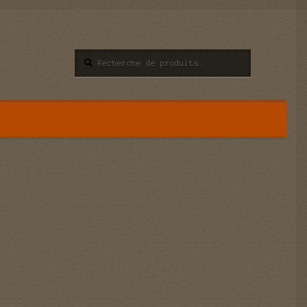
Recherche
Recherche
pour :