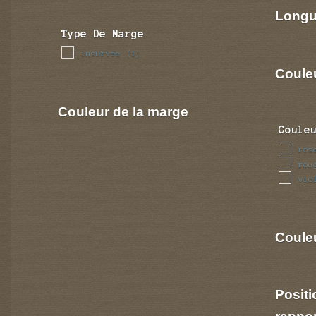
Longu
Type De Marge
incurvee
(1)
Coule
Couleur de la marge
Coule
ros
rou
vio
Couleu
Positi