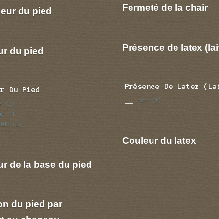
Fermeté de la chair
eur du pied
Présence de latex (lai
ur du pied
Présence De Latex (la
ur Du Pied
non
(1)
e
(1)
ge
(1)
let
(1)
Couleur du latex
r de la base du pied
on du pied par