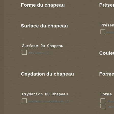
Forme du chapeau
Prése
Surface du chapeau
Prése
non
Surface Du Chapeau
Coule
brilante
(1)
Oxydation du chapeau
Forme
Oxydation Du Chapeau
Forme
absence d oxydation
cyl
(1)
tub