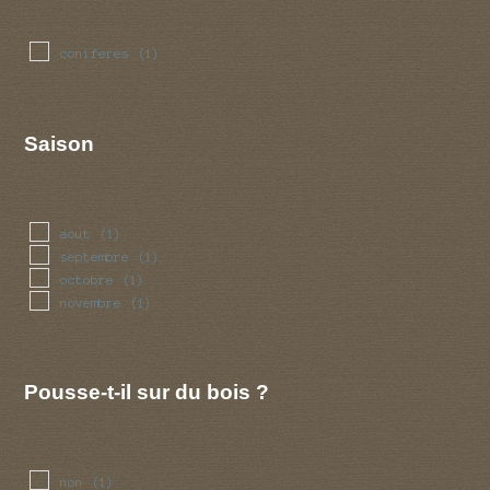
coniferes
(1)
Saison
aout
(1)
septembre
(1)
octobre
(1)
novembre
(1)
Pousse-t-il sur du bois ?
non
(1)