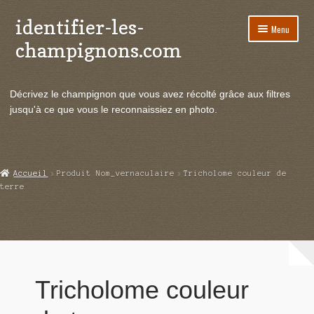
identifier-les-
Aller
Aller
Menu
à
au
champignons.com
la
contenu
navigation
Ouvrir
Espèces de champignons
le
Décrivez le champignon que vous avez récolté grâce aux filtres
menu
Ouvrir
Actualités
jusqu'à ce que vous le reconnaissiez en photo.
enfant
le
menu
Ouvrir
Poussées en temps réel
enfant
le
menu
Ouvrir
Echanges et contacts
Accueil
Produit Nom_vernaculaire
Tricholome couleur de
enfant
le
terre
menu
Ouvrir
Mycologie
enfant
le
menu
enfant
Tricholome couleur