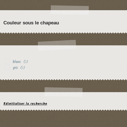
Couleur sous le chapeau
blanc
(1)
gris
(1)
Réinitialiser la recherche