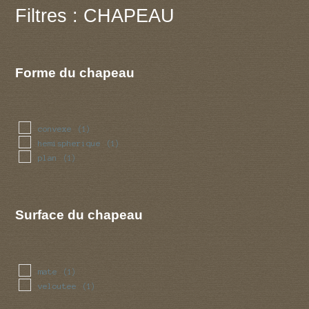
Filtres : CHAPEAU
Forme du chapeau
convexe
(1)
hemispherique
(1)
plan
(1)
Surface du chapeau
mate
(1)
veloutee
(1)