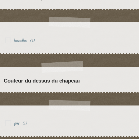
lamelles
(1)
Couleur du dessus du chapeau
gris
(1)