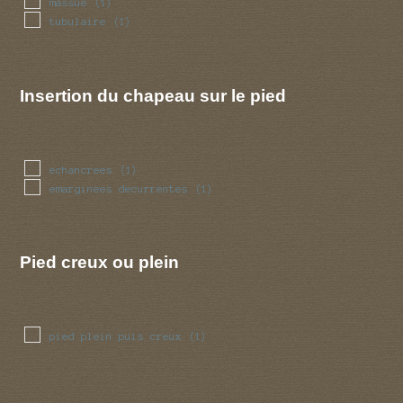
massue
(1)
tubulaire
(1)
Insertion du chapeau sur le pied
echancrees
(1)
emarginees decurrentes
(1)
Pied creux ou plein
pied plein puis creux
(1)