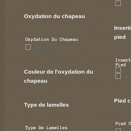
tub
Oxydation du chapeau
Insert
pied
Oxydation Du Chapeau
absence d oxydation
(1)
Inser
Pied
Couleur de l'oxydation du
ech
ema
chapeau
Pied c
Type de lamelles
Pied 
Type De Lamelles