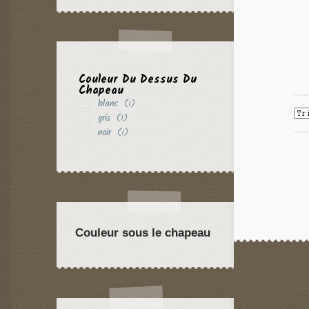
Couleur Du Dessus Du
Chapeau
blanc
(1)
gris
(1)
noir
(1)
Couleur sous le chapeau