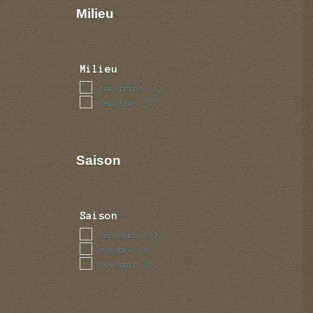
Milieu
Milieu
coniferes
(1)
feuillus
(1)
Saison
Saison
septembre
(1)
octobre
(1)
novembre
(1)