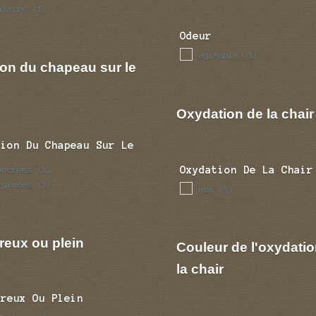
ulaire
(1)
Odeur
agreable
(1)
ion du chapeau sur le
Oxydation de la chair
tion Du Chapeau Sur Le
Oxydation De La Chair
ancrees
(1)
rginees
(1)
non
(1)
reux ou plein
Couleur de l'oxydatio
la chair
Creux Ou Plein