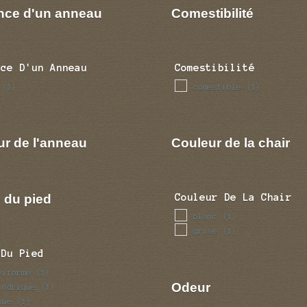
nce d'un anneau
Comestibilité
nce D'un Anneau
Comestibilité
comestible
(1)
(1)
ur de l'anneau
Couleur de la chair
 du pied
Couleur De La Chair
blanc
(1)
grise
(1)
 Du Pied
viforme
(1)
Odeur
indrique
(1)
sue
(1)