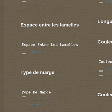
pie
normal
(1)
Longu
Espace entre les lamelles
Coule
Espace Entre Les Lamelles
serrees
(1)
Coule
bla
Type de marge
gri
Type De Marge
Couleu
enroulee
(1)
involutee
(1)