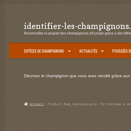
identifier-les-champignons
Aller
Aller
à
au
Reconnaître la plupart des champignons d'Europe grâce à des filtre
la
contenu
navigation
ESPÈCES DE CHAMPIGNONS
ACTUALITÉS
POUSSÉES E
Décrivez le champignon que vous avez récolté grâce aux f
Accueil
Produit Nom_vernaculaire
Tricholome a e