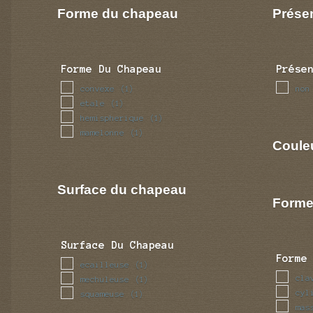
Forme du chapeau
Prése
Forme Du Chapeau
Prése
convexe
non
(1)
etale
(1)
hemispherique
(1)
mamelonne
(1)
Coule
Surface du chapeau
Forme
Surface Du Chapeau
Forme
ecailleuse
(1)
cla
mechuleuse
(1)
cyl
squameuse
(1)
mas