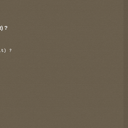
t) ?
it) ?