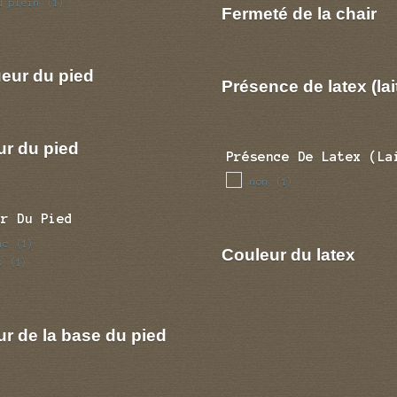
d plein
(1)
Fermeté de la chair
eur du pied
Présence de latex (lai
ur du pied
Présence De Latex (la
non
(1)
ur Du Pied
nc
(1)
Couleur du latex
s
(1)
r de la base du pied