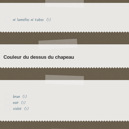
ni lamelles ni tubes
(1)
Couleur du dessus du chapeau
brun
(1)
noir
(1)
violet
(1)