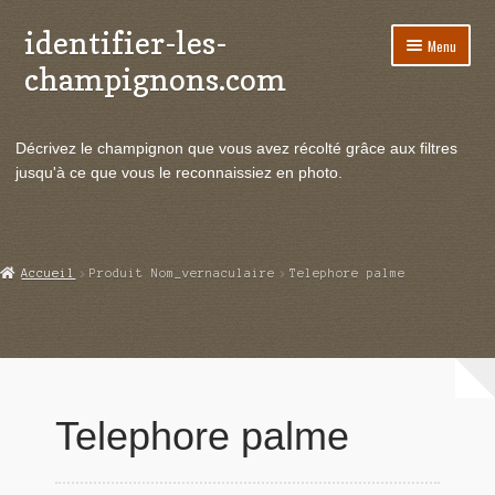
identifier-les-
Aller
Aller
Menu
à
au
champignons.com
la
contenu
navigation
Ouvrir
Espèces de champignons
le
Décrivez le champignon que vous avez récolté grâce aux filtres
menu
Ouvrir
Actualités
jusqu'à ce que vous le reconnaissiez en photo.
enfant
le
menu
Ouvrir
Poussées en temps réel
enfant
le
menu
Ouvrir
Echanges et contacts
Accueil
Produit Nom_vernaculaire
Telephore palme
enfant
le
menu
Ouvrir
Mycologie
enfant
le
menu
enfant
Telephore palme