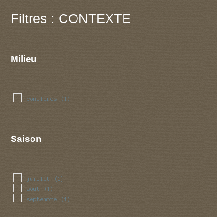
Filtres : CONTEXTE
Milieu
coniferes
(1)
Saison
juillet
(1)
aout
(1)
septembre
(1)