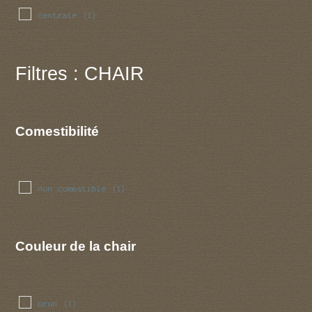
centrale
(1)
Filtres : CHAIR
Comestibilité
non comestible
(1)
Couleur de la chair
brun
(1)