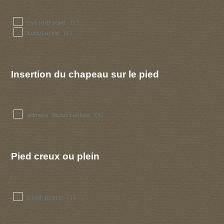
cylindrique
(1)
tubulaire
(1)
Insertion du chapeau sur le pied
adnees decurrentes
(1)
Pied creux ou plein
pied plein
(1)