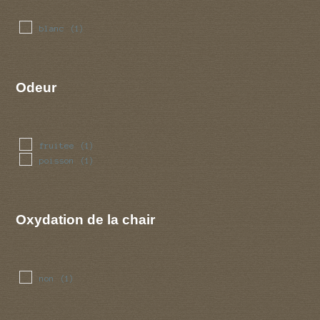
blanc
(1)
Odeur
fruitee
(1)
poisson
(1)
Oxydation de la chair
non
(1)