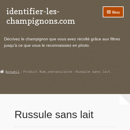
identifier-les-
Aller
Aller
Menu
à
au
champignons.com
la
contenu
navigation
Ouvrir
Espèces de champignons
le
Décrivez le champignon que vous avez récolté grâce aux filtres
menu
Ouvrir
Actualités
jusqu'à ce que vous le reconnaissiez en photo.
enfant
le
menu
Ouvrir
Poussées en temps réel
enfant
le
menu
Ouvrir
Echanges et contacts
Accueil
Produit Nom_vernaculaire
Russule sans lait
enfant
le
menu
Ouvrir
Mycologie
enfant
le
menu
enfant
Russule sans lait