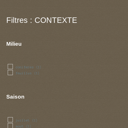
Filtres : CONTEXTE
Milieu
coniferes
(1)
feuillus
(1)
Saison
juillet
(1)
aout
(1)