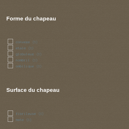
Forme du chapeau
convexe
(1)
etale
(1)
globuleux
(1)
nombril
(1)
ombilique
(1)
Surface du chapeau
fibrileuse
(1)
mate
(1)