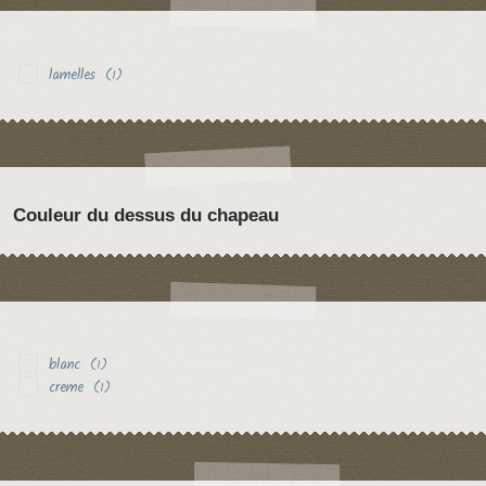
lamelles
(1)
Couleur du dessus du chapeau
blanc
(1)
creme
(1)