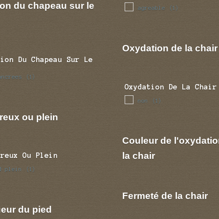
ion du chapeau sur le
agreable
(1)
Oxydation de la chair
tion Du Chapeau Sur Le
ancrees
(1)
Oxydation De La Chair
non
(1)
reux ou plein
Couleur de l'oxydatio
la chair
Creux Ou Plein
d plein
(1)
Fermeté de la chair
eur du pied