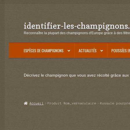
identifier-les-champignons
Aller
Aller
à
au
Reconnaître la plupart des champignons d'Europe grâce à des filtre
la
contenu
navigation
ESPÈCES DE CHAMPIGNONS
ACTUALITÉS
POUSSÉES E
Décrivez le champignon que vous avez récolté grâce aux f
Accueil
Produit Nom_vernaculaire
Russule pourpr