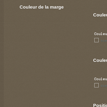
Couleur de la marge
Coule
Coule
bla
Couleu
Coule
bla
Positi