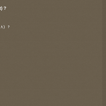
t) ?
it) ?