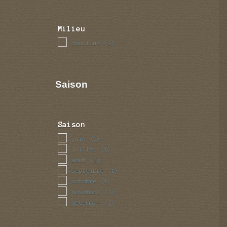
Milieu
feuillus
(1)
Saison
Saison
juin
(1)
juillet
(1)
aout
(1)
septembre
(1)
octobre
(1)
novembre
(1)
decembre
(1)