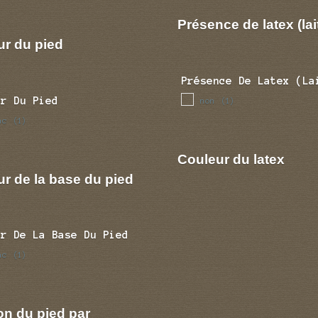
Présence de latex (lai
ur du pied
Présence De Latex (la
ur Du Pied
non
(1)
nc
(1)
Couleur du latex
r de la base du pied
ur De La Base Du Pied
nc
(1)
on du pied par