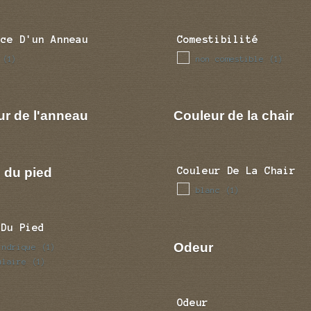
nce D'un Anneau
Comestibilité
non comestible
(1)
(1)
ur de l'anneau
Couleur de la chair
 du pied
Couleur De La Chair
blanc
(1)
 Du Pied
Odeur
indrique
(1)
ulaire
(1)
Odeur