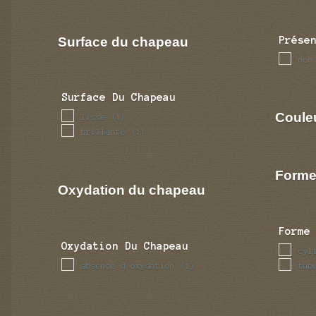
Surface du chapeau
Prése
non
Surface Du Chapeau
Coule
lisse
(1)
brillante
(1)
Forme
Oxydation du chapeau
Forme
Oxydation Du Chapeau
cyl
absence d oxydation
tub
(1)