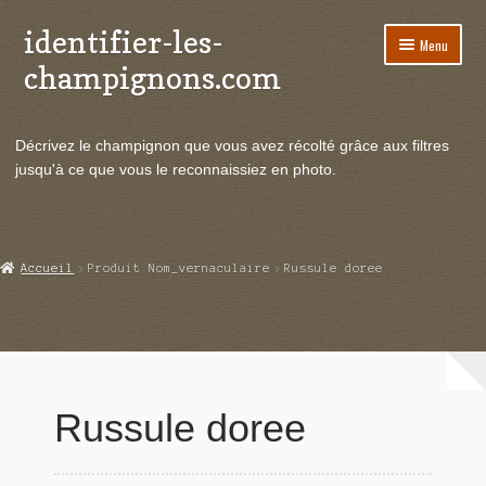
identifier-les-
Aller
Aller
Menu
à
au
champignons.com
la
contenu
navigation
Ouvrir
Espèces de champignons
le
Décrivez le champignon que vous avez récolté grâce aux filtres
menu
Ouvrir
Actualités
jusqu'à ce que vous le reconnaissiez en photo.
enfant
le
menu
Ouvrir
Poussées en temps réel
enfant
le
menu
Ouvrir
Echanges et contacts
Accueil
Produit Nom_vernaculaire
Russule doree
enfant
le
menu
Ouvrir
Mycologie
enfant
le
menu
enfant
Russule doree