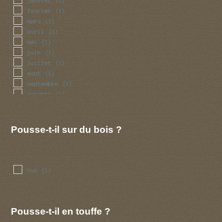
janvier
(1)
fevrier
(1)
mars
(1)
avril
(1)
mai
(1)
juin
(1)
juillet
(1)
aout
(1)
septembre
(1)
octobre
(1)
novembre
(1)
decembre
(1)
Pousse-t-il sur du bois ?
non
(1)
Pousse-t-il en touffe ?