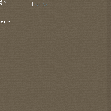
t) ?
non
(1)
it) ?