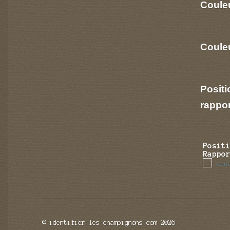
Coule
Couleu
Positi
rappo
Posit
Rappo
cen
© identifier-les-champignons.com 2026