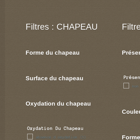
Filtres : CHAPEAU
Filt
Forme du chapeau
Prése
Surface du chapeau
Prése
non
Oxydation du chapeau
Coule
Oxydation Du Chapeau
Forme
absence d oxydation
(1)