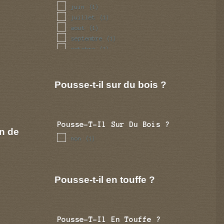
juin
(1)
juillet
(1)
aout
(1)
septembre
(1)
octobre
(1)
novembre
(1)
decembre
(1)
Pousse-t-il sur du bois ?
Pousse-T-Il Sur Du Bois ?
n de
non
(1)
Pousse-t-il en touffe ?
Pousse-T-Il En Touffe ?