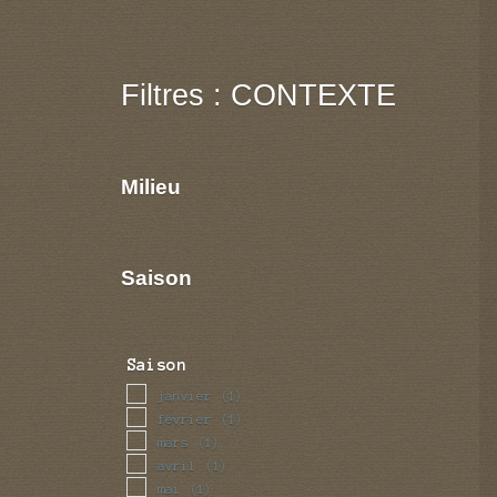
Filtres : CONTEXTE
Milieu
Saison
Saison
janvier
(1)
fevrier
(1)
mars
(1)
avril
(1)
mai
(1)