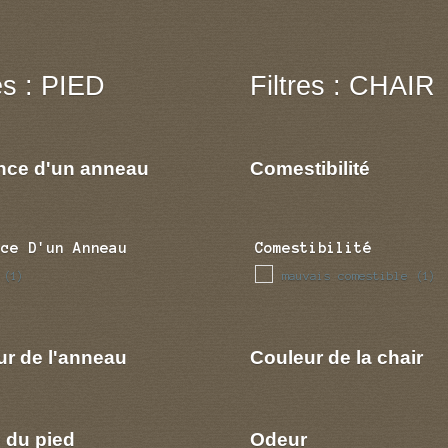
res : PIED
Filtres : CHAIR
nce d'un anneau
Comestibilité
nce D'un Anneau
Comestibilité
mauvais comestible
(1)
(1)
ur de l'anneau
Couleur de la chair
 du pied
Odeur