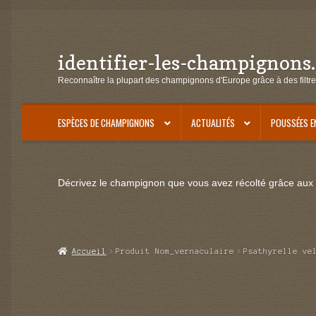
identifier-les-champignons
Aller
Aller
à
au
Reconnaître la plupart des champignons d'Europe grâce à des filtre
la
contenu
navigation
ESPÈCES DE CHAMPIGNONS
ACTUALITÉS
POUSSÉES E
Décrivez le champignon que vous avez récolté grâce aux f
Accueil
Produit Nom_vernaculaire
Psathyrelle ve