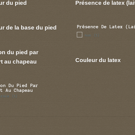
ur du pied
Présence de latex (lai
r de la base du pied
Présence De Latex (la
non
(1)
on du pied par
Couleur du latex
rt au chapeau
ion Du Pied Par
rt Au Chapeau
trale
(1)