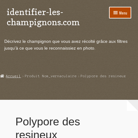
identifier-les-
Aller
Aller
Menu
à
au
champignons.com
la
contenu
navigation
Ouvrir
Espèces de champignons
le
Décrivez le champignon que vous avez récolté grâce aux filtres
menu
Ouvrir
Actualités
jusqu'à ce que vous le reconnaissiez en photo.
enfant
le
menu
Ouvrir
Poussées en temps réel
enfant
le
menu
Ouvrir
Echanges et contacts
Accueil
Produit Nom_vernaculaire
Polypore des resineux
enfant
le
menu
Ouvrir
Mycologie
enfant
le
menu
enfant
Polypore des
resineux