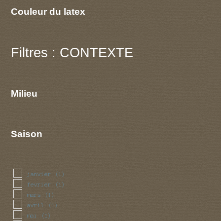
Couleur du latex
Filtres : CONTEXTE
Milieu
Saison
janvier
(1)
fevrier
(1)
mars
(1)
avril
(1)
mai
(1)