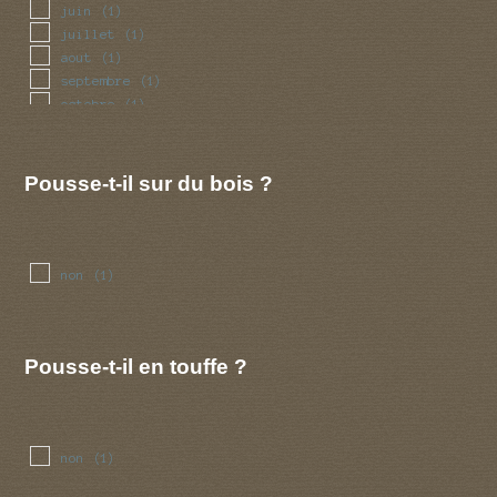
juin
(1)
juillet
(1)
aout
(1)
septembre
(1)
octobre
(1)
novembre
(1)
decembre
(1)
Pousse-t-il sur du bois ?
non
(1)
Pousse-t-il en touffe ?
non
(1)