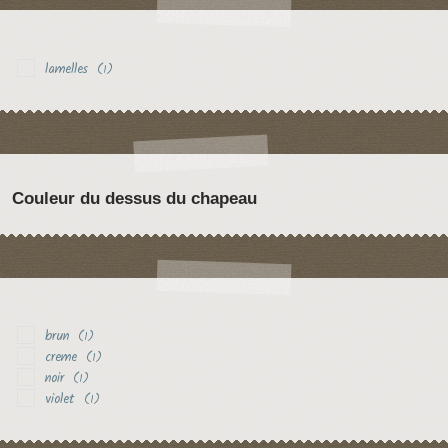
lamelles
(1)
Couleur du dessus du chapeau
brun
(1)
creme
(1)
noir
(1)
violet
(1)