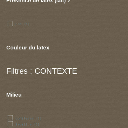
Présence de latex (lait) ?
non
(1)
Couleur du latex
Filtres : CONTEXTE
Milieu
coniferes
(1)
feuillus
(1)