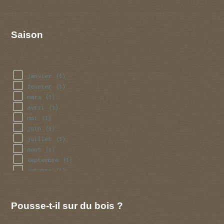
Saison
janvier
(1)
fevrier
(1)
mars
(1)
avril
(1)
mai
(1)
juin
(1)
juillet
(1)
aout
(1)
septembre
(1)
octobre
(1)
novembre
(1)
decembre
(1)
Pousse-t-il sur du bois ?