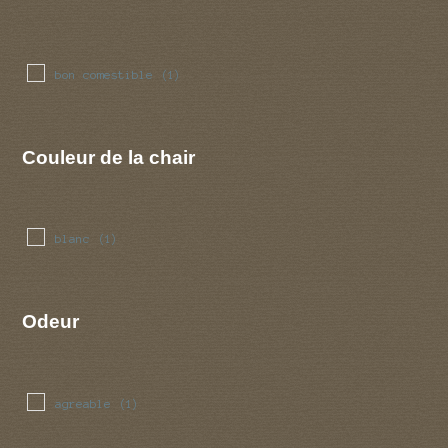
bon comestible
(1)
Couleur de la chair
blanc
(1)
Odeur
agreable
(1)