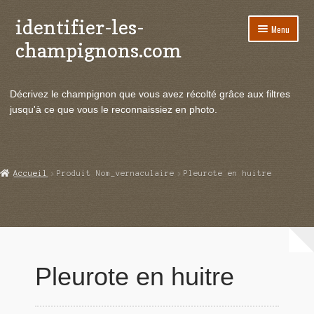
identifier-les-
Aller
Aller
Menu
à
au
champignons.com
la
contenu
navigation
Ouvrir
Espèces de champignons
le
Décrivez le champignon que vous avez récolté grâce aux filtres
menu
Ouvrir
Actualités
jusqu'à ce que vous le reconnaissiez en photo.
enfant
le
menu
Ouvrir
Poussées en temps réel
enfant
le
menu
Ouvrir
Echanges et contacts
Accueil
Produit Nom_vernaculaire
Pleurote en huitre
enfant
le
menu
Ouvrir
Mycologie
enfant
le
menu
enfant
Pleurote en huitre