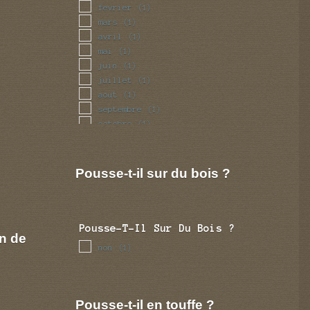
fevrier
(1)
mars
(1)
avril
(1)
mai
(1)
juin
(1)
juillet
(1)
aout
(1)
septembre
(1)
octobre
(1)
novembre
(1)
decembre
(1)
Pousse-t-il sur du bois ?
Pousse-T-Il Sur Du Bois ?
n de
non
(1)
Pousse-t-il en touffe ?