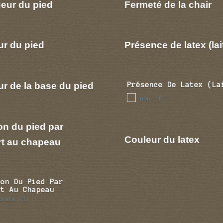
eur du pied
Fermeté de la chair
ur du pied
Présence de latex (lai
r de la base du pied
Présence De Latex (la
non
(1)
on du pied par
Couleur du latex
rt au chapeau
ion Du Pied Par
rt Au Chapeau
trale
(1)