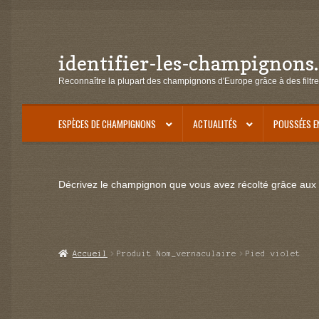
identifier-les-champignons
Aller
Aller
à
au
Reconnaître la plupart des champignons d'Europe grâce à des filtre
la
contenu
navigation
ESPÈCES DE CHAMPIGNONS
ACTUALITÉS
POUSSÉES E
Décrivez le champignon que vous avez récolté grâce aux f
Accueil
Produit Nom_vernaculaire
Pied violet