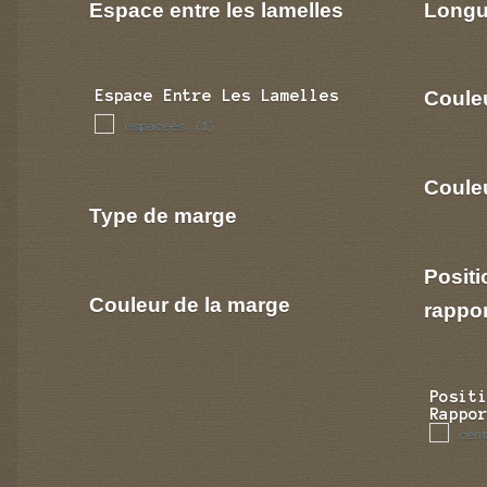
Espace entre les lamelles
Longu
Coule
Espace Entre Les Lamelles
espacees
(1)
Couleu
Type de marge
Positi
Couleur de la marge
rappo
Posit
Rappo
cen