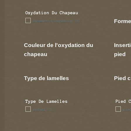
Oxydation Du Chapeau
Forme
absence d oxydation
(1)
Couleur de l'oxydation du
Insert
chapeau
pied
Type de lamelles
Pied c
Type De Lamelles
Pied 
normal
pie
(1)