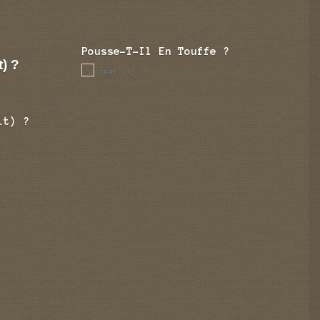
Pousse-T-Il En Touffe ?
t) ?
non
(1)
it) ?