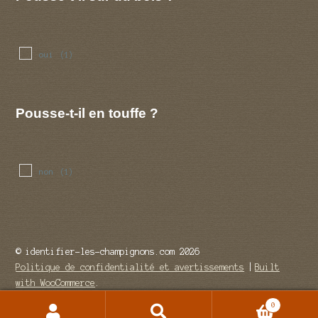
oui
(1)
Pousse-t-il en touffe ?
non
(1)
© identifier-les-champignons.com 2026
Politique de confidentialité et avertissements
Built
with WooCommerce
.
0