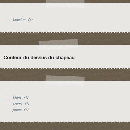
lamelles
(1)
Couleur du dessus du chapeau
blanc
(1)
creme
(1)
jaune
(1)