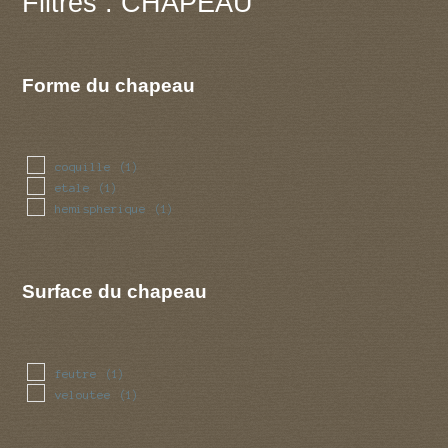
Filtres : CHAPEAU
Forme du chapeau
coquille
(1)
etale
(1)
hemispherique
(1)
Surface du chapeau
feutre
(1)
veloutee
(1)