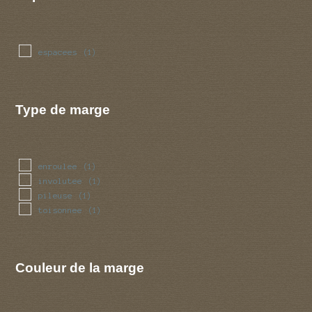
espacees
(1)
Type de marge
enroulee
(1)
involutee
(1)
pileuse
(1)
toisonnee
(1)
Couleur de la marge