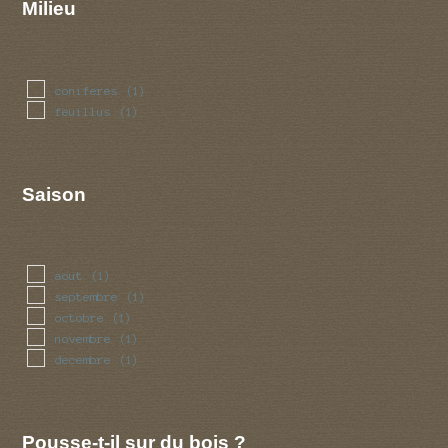
Milieu
coniferes
(1)
feuillus
(1)
Saison
aout
(1)
septembre
(1)
octobre
(1)
novembre
(1)
decembre
(1)
Pousse-t-il sur du bois ?