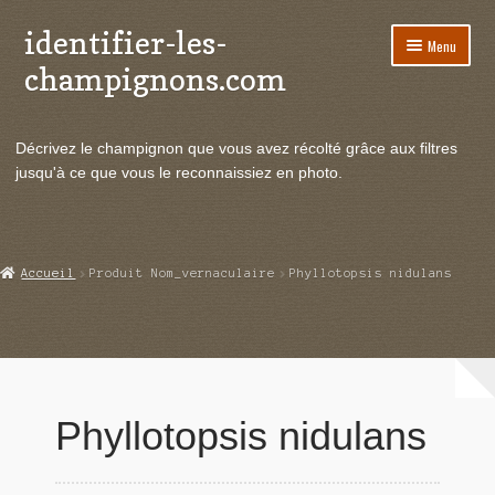
identifier-les-
Aller
Aller
Menu
à
au
champignons.com
la
contenu
navigation
Ouvrir
Espèces de champignons
le
Décrivez le champignon que vous avez récolté grâce aux filtres
menu
Ouvrir
Actualités
jusqu'à ce que vous le reconnaissiez en photo.
enfant
le
menu
Ouvrir
Poussées en temps réel
enfant
le
menu
Ouvrir
Echanges et contacts
Accueil
Produit Nom_vernaculaire
Phyllotopsis nidulans
enfant
le
menu
Ouvrir
Mycologie
enfant
le
menu
enfant
Phyllotopsis nidulans