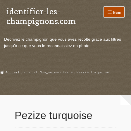
identifier-les-
Aller
Aller
Menu
à
au
champignons.com
la
contenu
navigation
Ouvrir
Espèces de champignons
le
Décrivez le champignon que vous avez récolté grâce aux filtres
menu
Ouvrir
Actualités
jusqu'à ce que vous le reconnaissiez en photo.
enfant
le
menu
Ouvrir
Poussées en temps réel
enfant
le
menu
Ouvrir
Echanges et contacts
Accueil
Produit Nom_vernaculaire
Pezize turquoise
enfant
le
menu
Ouvrir
Mycologie
enfant
le
menu
enfant
Pezize turquoise