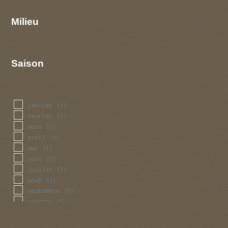
Milieu
Saison
janvier
(1)
fevrier
(1)
mars
(1)
avril
(1)
mai
(1)
juin
(1)
juillet
(1)
aout
(1)
septembre
(1)
octobre
(1)
novembre
(1)
decembre
(1)