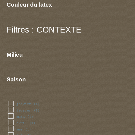
Couleur du latex
Filtres : CONTEXTE
Milieu
Saison
janvier
(1)
fevrier
(1)
mars
(1)
avril
(1)
mai
(1)