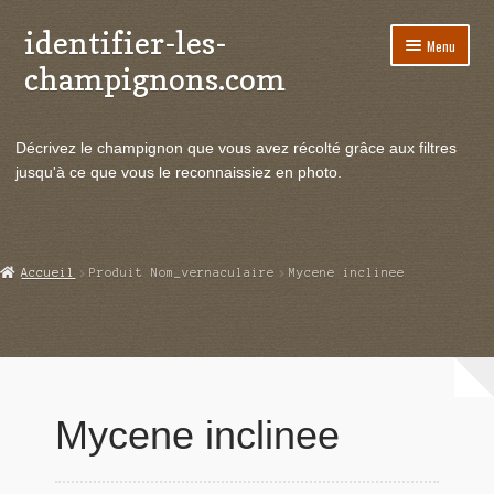
identifier-les-
Aller
Aller
Menu
à
au
champignons.com
la
contenu
navigation
Ouvrir
Espèces de champignons
le
Décrivez le champignon que vous avez récolté grâce aux filtres
menu
Ouvrir
Actualités
jusqu'à ce que vous le reconnaissiez en photo.
enfant
le
menu
Ouvrir
Poussées en temps réel
enfant
le
menu
Ouvrir
Echanges et contacts
Accueil
Produit Nom_vernaculaire
Mycene inclinee
enfant
le
menu
Ouvrir
Mycologie
enfant
le
menu
enfant
Mycene inclinee