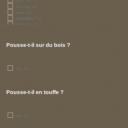
juin
(1)
juillet
(1)
aout
(1)
septembre
(1)
octobre
(1)
novembre
(1)
decembre
(1)
Pousse-t-il sur du bois ?
non
(1)
Pousse-t-il en touffe ?
non
(1)