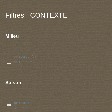
Filtres : CONTEXTE
Milieu
coniferes
(1)
feuillus
(1)
Saison
juillet
(1)
aout
(1)