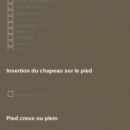
aminci au sommet
(1)
attenue
(1)
base pointue
(1)
claviforme
(1)
cylindrique
(1)
fuseau
(1)
fusiforme
(1)
massue
(1)
renfle
(1)
tubulaire
(1)
Insertion du chapeau sur le pied
decurrentes
(1)
Pied creux ou plein