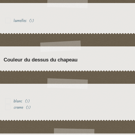
lamelles
(1)
Couleur du dessus du chapeau
blanc
(1)
creme
(1)