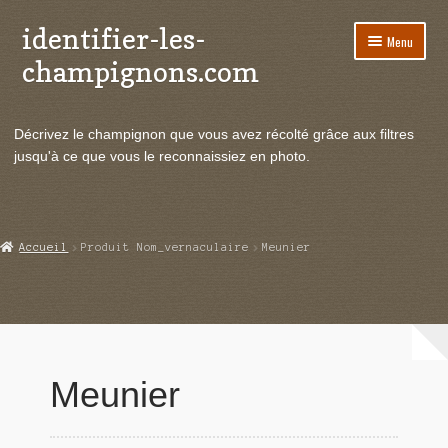
identifier-les-
Aller
Aller
Menu
à
au
champignons.com
la
contenu
navigation
Ouvrir
Espèces de champignons
le
Décrivez le champignon que vous avez récolté grâce aux filtres
menu
Ouvrir
Actualités
jusqu'à ce que vous le reconnaissiez en photo.
enfant
le
menu
Ouvrir
Poussées en temps réel
enfant
le
menu
Ouvrir
Echanges et contacts
Accueil
Produit Nom_vernaculaire
Meunier
enfant
le
menu
Ouvrir
Mycologie
enfant
le
menu
enfant
Meunier