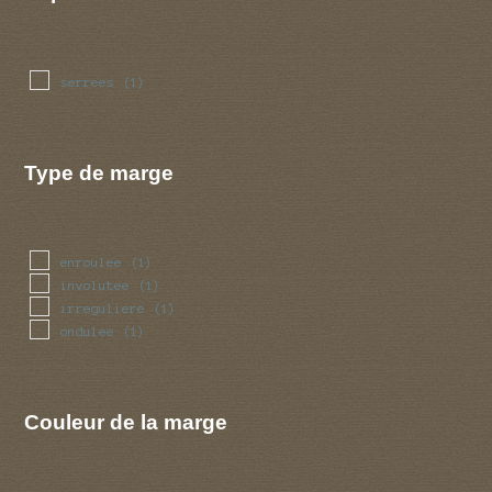
serrees
(1)
Type de marge
enroulee
(1)
involutee
(1)
irreguliere
(1)
ondulee
(1)
Couleur de la marge