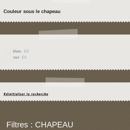
Couleur sous le chapeau
blanc
(1)
rose
(1)
Réinitialiser la recherche
Filtres : CHAPEAU