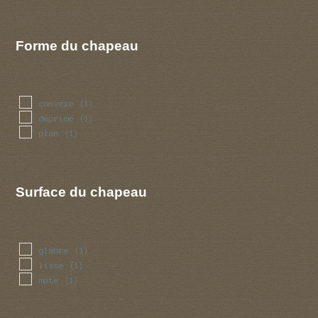
Forme du chapeau
convexe
(1)
deprime
(1)
plan
(1)
Surface du chapeau
glabre
(1)
lisse
(1)
mate
(1)