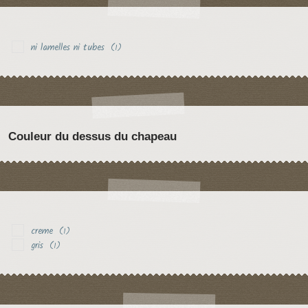
ni lamelles ni tubes
(1)
Couleur du dessus du chapeau
creme
(1)
gris
(1)