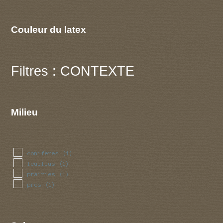
Couleur du latex
Filtres : CONTEXTE
Milieu
coniferes
(1)
feuillus
(1)
prairies
(1)
pres
(1)