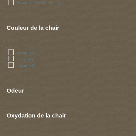
mauvais comestible
(1)
Couleur de la chair
blanc
(1)
brun
(1)
jaune
(1)
Odeur
Oxydation de la chair