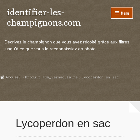
identifier-les-
Aller
Aller
Menu
à
au
champignons.com
la
contenu
navigation
Ouvrir
Espèces de champignons
le
Décrivez le champignon que vous avez récolté grâce aux filtres
menu
Ouvrir
Actualités
jusqu'à ce que vous le reconnaissiez en photo.
enfant
le
menu
Ouvrir
Poussées en temps réel
enfant
le
menu
Ouvrir
Echanges et contacts
Accueil
Produit Nom_vernaculaire
Lycoperdon en sac
enfant
le
menu
Ouvrir
Mycologie
enfant
le
menu
enfant
Lycoperdon en sac