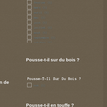
fevrier
(1)
mars
(1)
avril
(1)
mai
(1)
juin
(1)
juillet
(1)
aout
(1)
septembre
(1)
octobre
(1)
novembre
(1)
decembre
(1)
Pousse-t-il sur du bois ?
Pousse-T-Il Sur Du Bois ?
n de
non
(1)
Pousse-t-il en touffe ?