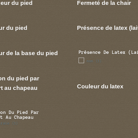
eur du pied
Fermeté de la chair
ur du pied
Présence de latex (lai
r de la base du pied
Présence De Latex (la
non
(1)
on du pied par
Couleur du latex
rt au chapeau
ion Du Pied Par
rt Au Chapeau
trale
(1)