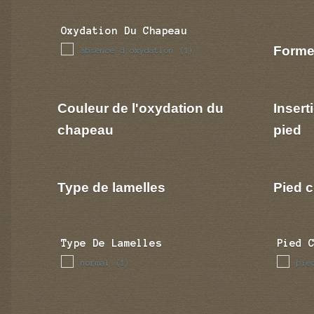
Oxydation Du Chapeau
Forme
absence d oxydation
(1)
Couleur de l'oxydation du
Insert
chapeau
pied
Type de lamelles
Pied c
Type De Lamelles
Pied 
normal
pie
(1)