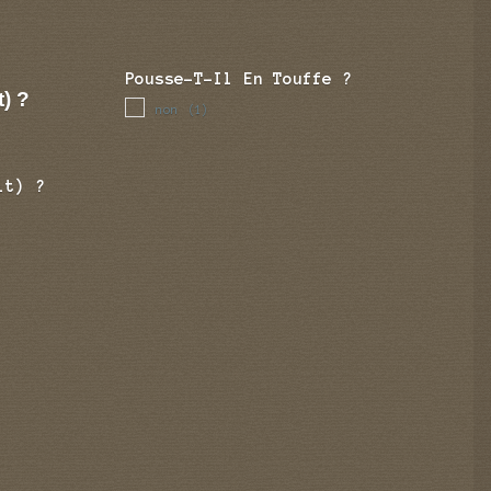
Pousse-T-Il En Touffe ?
t) ?
non
(1)
it) ?