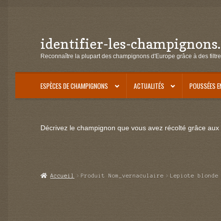
identifier-les-champignons
Aller
Aller
à
au
Reconnaître la plupart des champignons d'Europe grâce à des filtre
la
contenu
navigation
ESPÈCES DE CHAMPIGNONS
ACTUALITÉS
POUSSÉES E
Décrivez le champignon que vous avez récolté grâce aux f
Accueil
Produit Nom_vernaculaire
Lepiote blonde