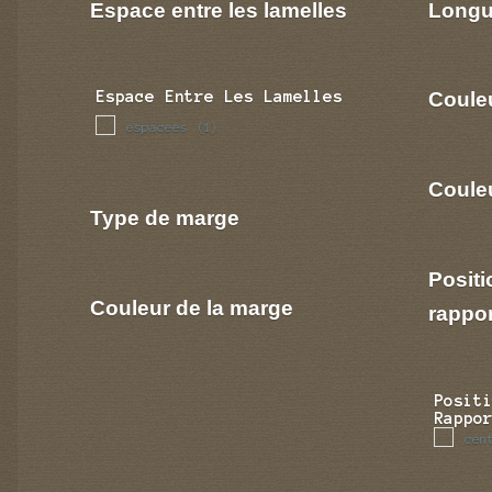
Espace entre les lamelles
Longu
Coule
Espace Entre Les Lamelles
espacees
(1)
Couleu
Type de marge
Positi
Couleur de la marge
rappo
Posit
Rappo
cen