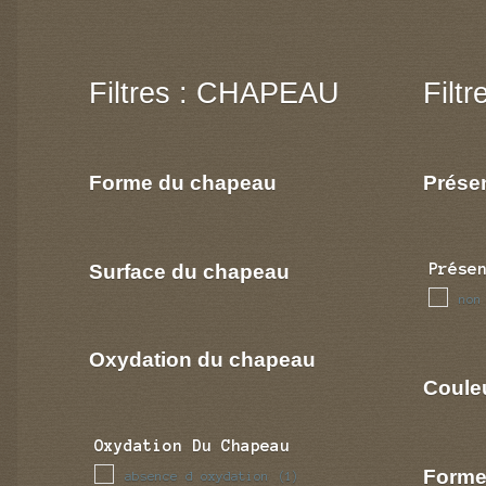
Filtres : CHAPEAU
Filt
Forme du chapeau
Prése
Surface du chapeau
Prése
non
Oxydation du chapeau
Coule
Oxydation Du Chapeau
Forme
absence d oxydation
(1)