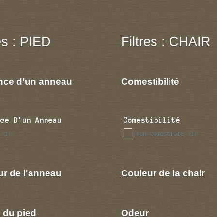
res : PIED
Filtres : CHAIR
nce d'un anneau
Comestibilité
nce D'un Anneau
Comestibilité
non comestible
(1)
(1)
ur de l'anneau
Couleur de la chair
 du pied
Odeur