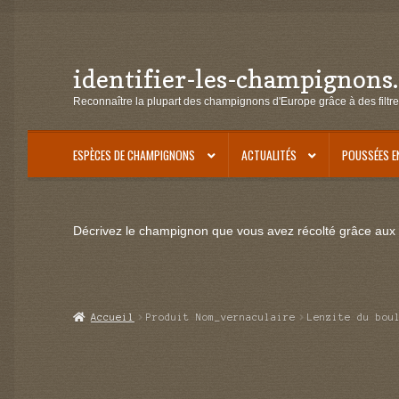
identifier-les-champignons
Aller
Aller
à
au
Reconnaître la plupart des champignons d'Europe grâce à des filtre
la
contenu
navigation
ESPÈCES DE CHAMPIGNONS
ACTUALITÉS
POUSSÉES E
Décrivez le champignon que vous avez récolté grâce aux f
Accueil
Produit Nom_vernaculaire
Lenzite du bou