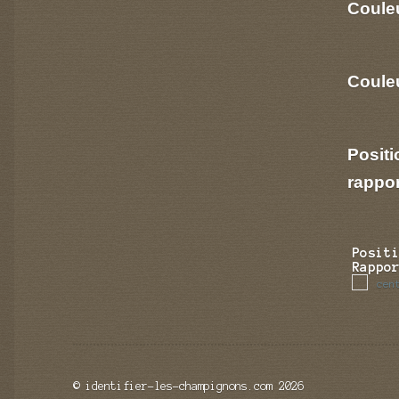
Coule
Couleu
Positi
rappo
Posit
Rappo
cen
© identifier-les-champignons.com 2026