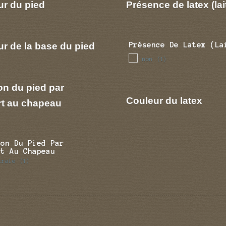
ur du pied
Présence de latex (lai
r de la base du pied
Présence De Latex (la
non
(1)
on du pied par
Couleur du latex
rt au chapeau
ion Du Pied Par
rt Au Chapeau
trale
(1)