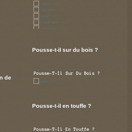
juin
(1)
juillet
(1)
aout
(1)
septembre
(1)
octobre
(1)
novembre
(1)
decembre
(1)
Pousse-t-il sur du bois ?
Pousse-T-Il Sur Du Bois ?
n de
non
(1)
Pousse-t-il en touffe ?
Pousse-T-Il En Touffe ?