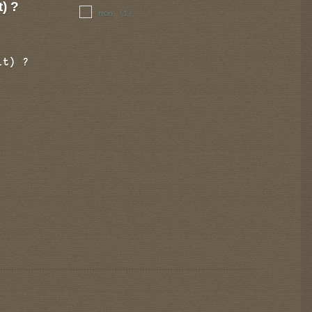
t) ?
non
(1)
it) ?