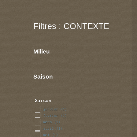
Filtres : CONTEXTE
Milieu
Saison
Saison
janvier
(1)
fevrier
(1)
mars
(1)
avril
(1)
mai
(1)