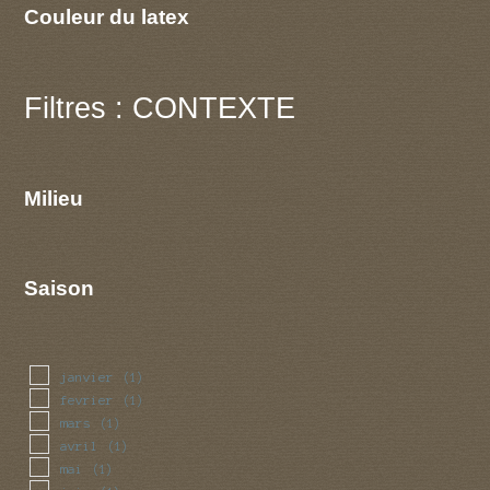
Couleur du latex
Filtres : CONTEXTE
Milieu
Saison
janvier
(1)
fevrier
(1)
mars
(1)
avril
(1)
mai
(1)