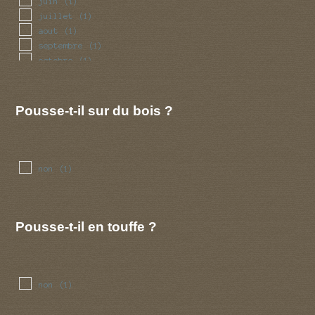
juin
(1)
juillet
(1)
aout
(1)
septembre
(1)
octobre
(1)
novembre
(1)
decembre
(1)
Pousse-t-il sur du bois ?
non
(1)
Pousse-t-il en touffe ?
non
(1)