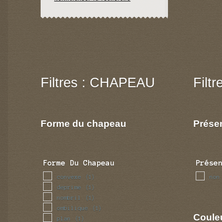
Filtres : CHAPEAU
Filt
Forme du chapeau
Prése
Forme Du Chapeau
Prése
convexe
non
(1)
deprime
(1)
nombril
(1)
ombilique
(1)
Coule
plan
(1)