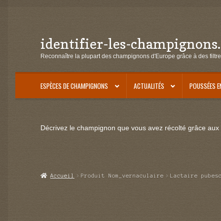
identifier-les-champignons
Aller
Aller
à
au
Reconnaître la plupart des champignons d'Europe grâce à des filtre
la
contenu
navigation
ESPÈCES DE CHAMPIGNONS
ACTUALITÉS
POUSSÉES E
Décrivez le champignon que vous avez récolté grâce aux f
Accueil
Produit Nom_vernaculaire
Lactaire pubes