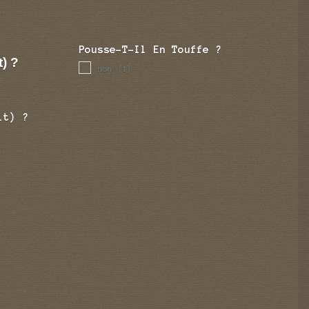
Pousse-T-Il En Touffe ?
t) ?
non
(1)
it) ?