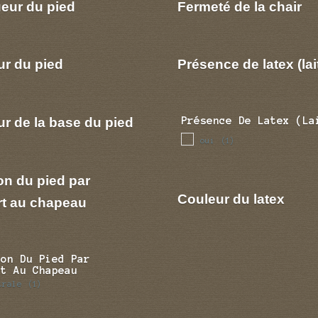
eur du pied
Fermeté de la chair
ur du pied
Présence de latex (lai
r de la base du pied
Présence De Latex (la
oui
(1)
on du pied par
Couleur du latex
rt au chapeau
ion Du Pied Par
rt Au Chapeau
trale
(1)