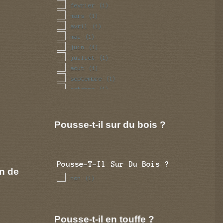
fevrier
(1)
mars
(1)
avril
(1)
mai
(1)
juin
(1)
juillet
(1)
aout
(1)
septembre
(1)
octobre
(1)
novembre
(1)
decembre
(1)
Pousse-t-il sur du bois ?
Pousse-T-Il Sur Du Bois ?
n de
non
(1)
Pousse-t-il en touffe ?