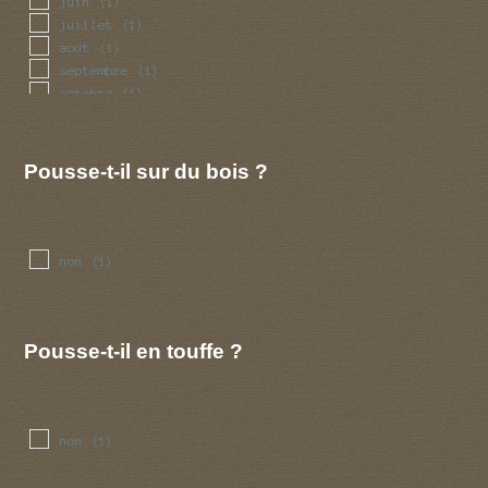
juin
(1)
juillet
(1)
aout
(1)
septembre
(1)
octobre
(1)
novembre
(1)
decembre
(1)
Pousse-t-il sur du bois ?
non
(1)
Pousse-t-il en touffe ?
non
(1)