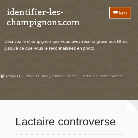
identifier-les-
Aller
Aller
Menu
à
au
champignons.com
la
contenu
navigation
Ouvrir
Espèces de champignons
le
Décrivez le champignon que vous avez récolté grâce aux filtres
menu
Ouvrir
Actualités
jusqu'à ce que vous le reconnaissiez en photo.
enfant
le
menu
Ouvrir
Poussées en temps réel
enfant
le
menu
Ouvrir
Echanges et contacts
Accueil
Produit Nom_vernaculaire
Lactaire controverse
enfant
le
menu
Ouvrir
Mycologie
enfant
le
menu
enfant
Lactaire controverse