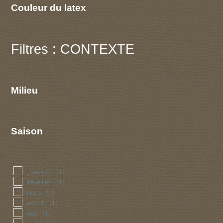
Couleur du latex
Filtres : CONTEXTE
Milieu
Saison
janvier
(1)
fevrier
(1)
mars
(1)
avril
(1)
mai
(1)