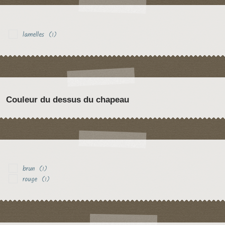
lamelles
(1)
Couleur du dessus du chapeau
brun
(1)
rouge
(1)