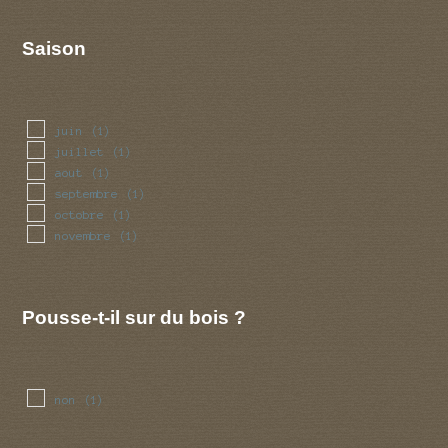
Saison
juin
(1)
juillet
(1)
aout
(1)
septembre
(1)
octobre
(1)
novembre
(1)
Pousse-t-il sur du bois ?
non
(1)