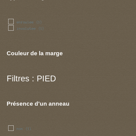
enroulee
(1)
involutee
(1)
Couleur de la marge
Filtres : PIED
Présence d'un anneau
non
(1)