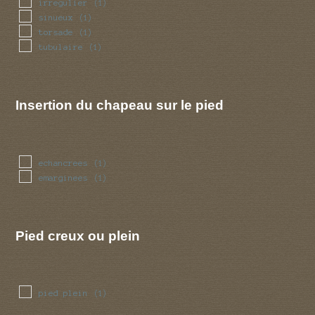
irregulier
(1)
sinueux
(1)
torsade
(1)
tubulaire
(1)
Insertion du chapeau sur le pied
echancrees
(1)
emarginees
(1)
Pied creux ou plein
pied plein
(1)