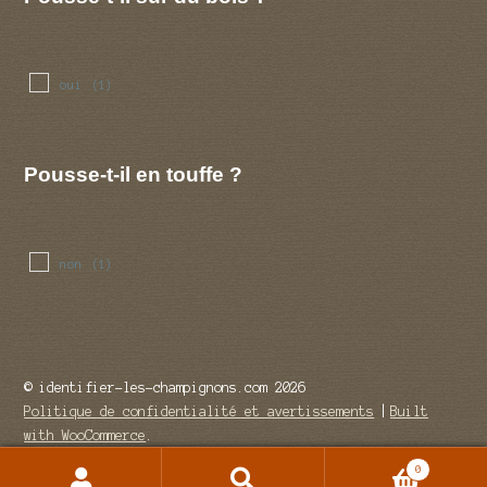
oui
(1)
Pousse-t-il en touffe ?
non
(1)
© identifier-les-champignons.com 2026
Politique de confidentialité et avertissements
Built
with WooCommerce
.
0