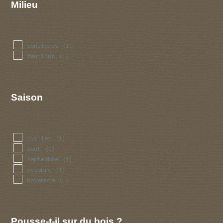
Milieu
coniferes
(1)
feuillus
(1)
Saison
juillet
(1)
aout
(1)
septembre
(1)
octobre
(1)
novembre
(1)
Pousse-t-il sur du bois ?