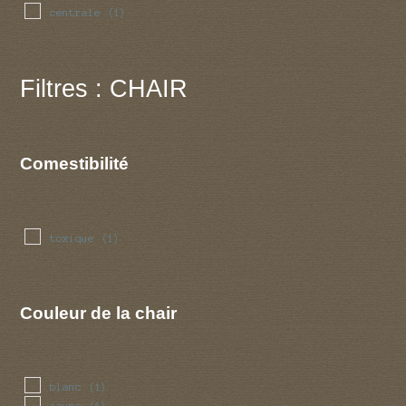
centrale
(1)
Filtres : CHAIR
Comestibilité
toxique
(1)
Couleur de la chair
blanc
(1)
jaune