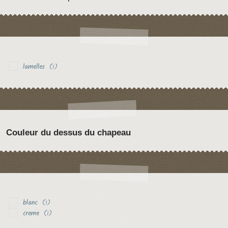
lamelles
(1)
Couleur du dessus du chapeau
blanc
(1)
creme
(1)