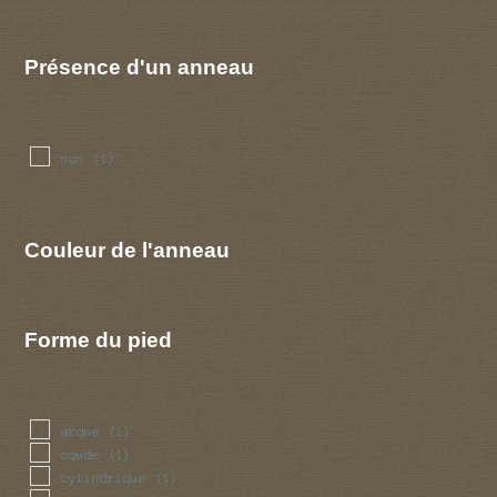
Présence d'un anneau
non
(1)
Couleur de l'anneau
Forme du pied
arque
(1)
coude
(1)
cylindrique
(1)