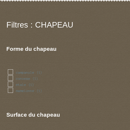
Filtres : CHAPEAU
Forme du chapeau
campanule
(1)
convexe
(1)
etale
(1)
mamelonne
(1)
Surface du chapeau