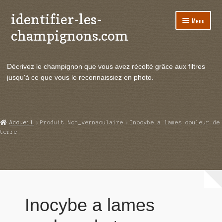
identifier-les-
Aller
Aller
Menu
à
au
champignons.com
la
contenu
navigation
Ouvrir
Espèces de champignons
le
Décrivez le champignon que vous avez récolté grâce aux filtres
menu
Ouvrir
Actualités
jusqu'à ce que vous le reconnaissiez en photo.
enfant
le
menu
Ouvrir
Poussées en temps réel
enfant
le
menu
Ouvrir
Echanges et contacts
Accueil
Produit Nom_vernaculaire
Inocybe a lames couleur de
enfant
le
terre
menu
Ouvrir
Mycologie
enfant
le
menu
enfant
Inocybe a lames