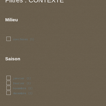
Filtres : CONTEXTE
Milieu
coniferes
(1)
Saison
janvier
(1)
fevrier
(1)
novembre
(1)
decembre
(1)