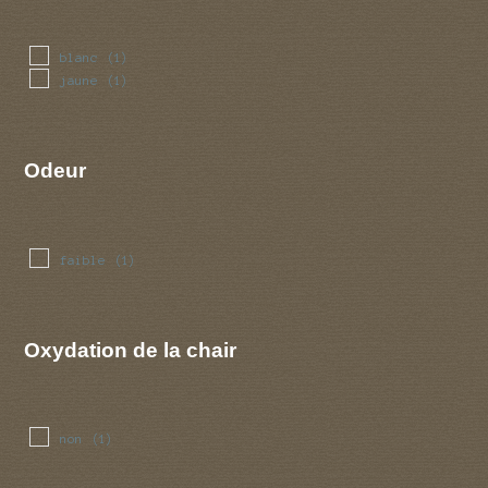
blanc
(1)
jaune
(1)
Odeur
faible
(1)
Oxydation de la chair
non
(1)