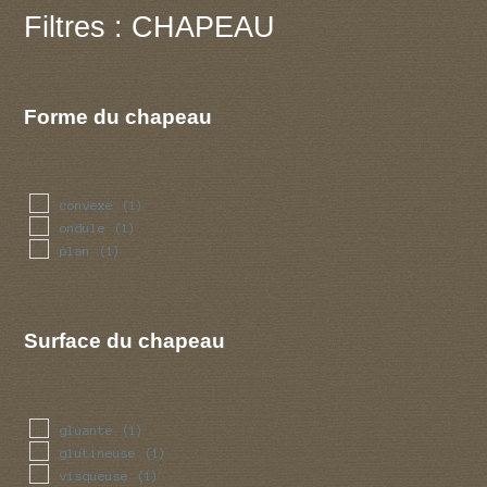
Filtres : CHAPEAU
Forme du chapeau
convexe
(1)
ondule
(1)
plan
(1)
Surface du chapeau
gluante
(1)
glutineuse
(1)
visqueuse
(1)