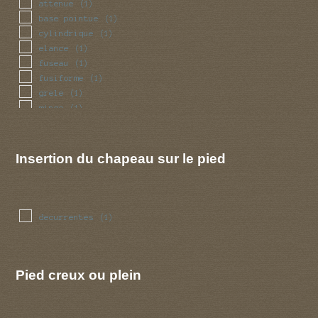
attenue
(1)
base pointue
(1)
cylindrique
(1)
elance
(1)
fuseau
(1)
fusiforme
(1)
grele
(1)
mince
(1)
renfle
(1)
tubulaire
(1)
Insertion du chapeau sur le pied
decurrentes
(1)
Pied creux ou plein