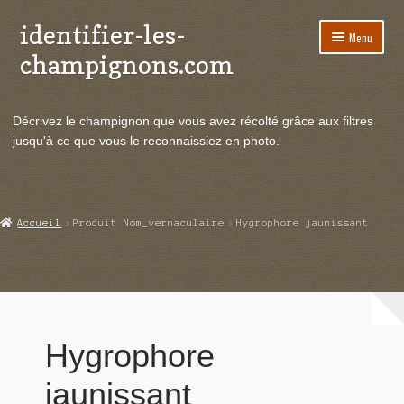
identifier-les-
Aller
Aller
Menu
à
au
champignons.com
la
contenu
navigation
Ouvrir
Espèces de champignons
le
Décrivez le champignon que vous avez récolté grâce aux filtres
menu
Ouvrir
Actualités
jusqu'à ce que vous le reconnaissiez en photo.
enfant
le
menu
Ouvrir
Poussées en temps réel
enfant
le
menu
Ouvrir
Echanges et contacts
Accueil
Produit Nom_vernaculaire
Hygrophore jaunissant
enfant
le
menu
Ouvrir
Mycologie
enfant
le
menu
enfant
Hygrophore
jaunissant