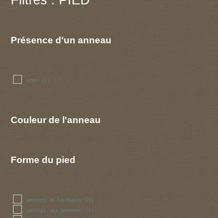
Présence d'un anneau
non
(1)
Couleur de l'anneau
Forme du pied
aminci a la base
(1)
aminci au sommet
(1)