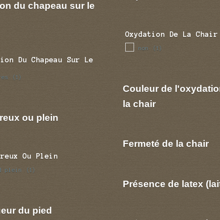
ion du chapeau sur le
Oxydation De La Chair
non
(1)
tion Du Chapeau Sur Le
res
(1)
Couleur de l'oxydatio
la chair
reux ou plein
Fermeté de la chair
Creux Ou Plein
d plein
(1)
Présence de latex (lai
eur du pied