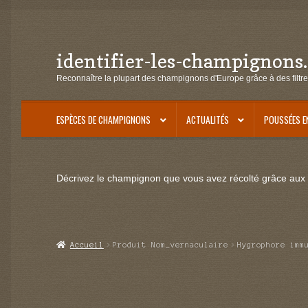
identifier-les-champignons
Aller
Aller
à
au
Reconnaître la plupart des champignons d'Europe grâce à des filtre
la
contenu
navigation
ESPÈCES DE CHAMPIGNONS
ACTUALITÉS
POUSSÉES E
Décrivez le champignon que vous avez récolté grâce aux f
Accueil
Produit Nom_vernaculaire
Hygrophore imm