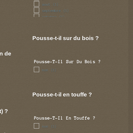
aout
(1)
septembre
(1)
octobre
(1)
novembre
(1)
decembre
(1)
Pousse-t-il sur du bois ?
n de
Pousse-T-Il Sur Du Bois ?
non
(1)
Pousse-t-il en touffe ?
t) ?
Pousse-T-Il En Touffe ?
non
(1)