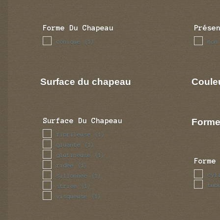
Forme Du Chapeau
Prése
conique
non
(1)
Surface du chapeau
Coule
Forme
Surface Du Chapeau
fibrileuse
(1)
gluante
(1)
glutineuse
(1)
Forme
ridee
(1)
cyl
sillonnee
(1)
tub
striee
(1)
visqueuse
(1)