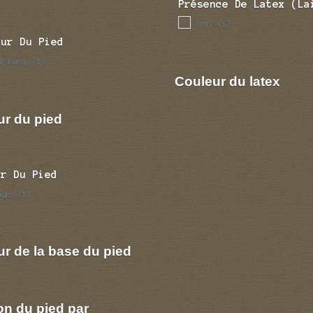
Présence De Latex (la
non
(1)
eur Du Pied
d long
(1)
Couleur du latex
ur du pied
ur Du Pied
nge
(1)
r de la base du pied
on du pied par