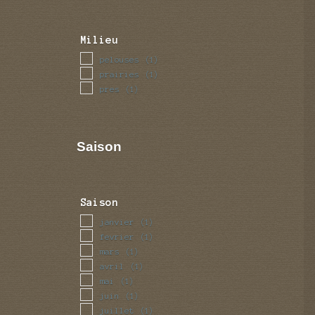
Milieu
pelouses
(1)
prairies
(1)
pres
(1)
Saison
Saison
janvier
(1)
fevrier
(1)
mars
(1)
avril
(1)
mai
(1)
juin
(1)
juillet
(1)