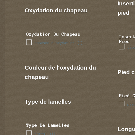
Insert
Oxydation du chapeau
pied
Oxydation Du Chapeau
Inser
Pied
absence d oxydation
(1)
lib
Couleur de l'oxydation du
Pied c
chapeau
Pied 
Type de lamelles
pie
Type De Lamelles
Longu
normal
(1)