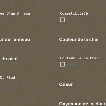
nce D'un Anneau
Comestibilité
non comestible
(1)
(1)
ur de l'anneau
Couleur de la chair
 du pied
Couleur De La Chair
rouge
(1)
 Du Pied
Odeur
indrique
(1)
ulaire
(1)
Oxydation de la chair