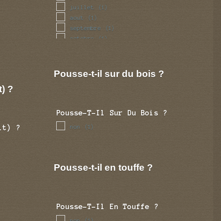
juillet
(1)
aout
(1)
septembre
(1)
octobre
(1)
novembre
(1)
decembre
(1)
Pousse-t-il sur du bois ?
t) ?
Pousse-T-Il Sur Du Bois ?
non
(1)
it) ?
Pousse-t-il en touffe ?
Pousse-T-Il En Touffe ?
non
(1)