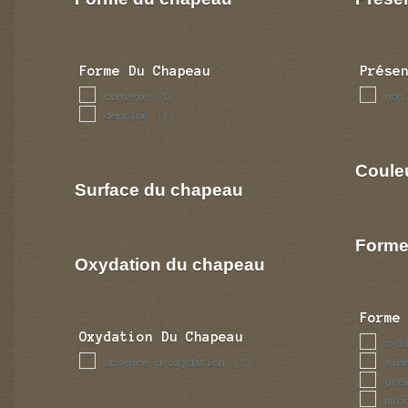
Forme Du Chapeau
Prése
convexe
non
(1)
deprime
(1)
Coule
Surface du chapeau
Forme
Oxydation du chapeau
Forme
Oxydation Du Chapeau
cyl
absence d oxydation
ela
(1)
gre
min