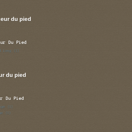
eur du pied
eur Du Pied
d long
(1)
ur du pied
ur Du Pied
nge
(1)
ge
(1)