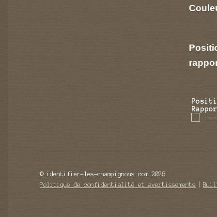
Couleu
Positi
rappo
Posit
Rappo
cen
© identifier-les-champignons.com 2026
Politique de confidentialité et avertissements
Buil