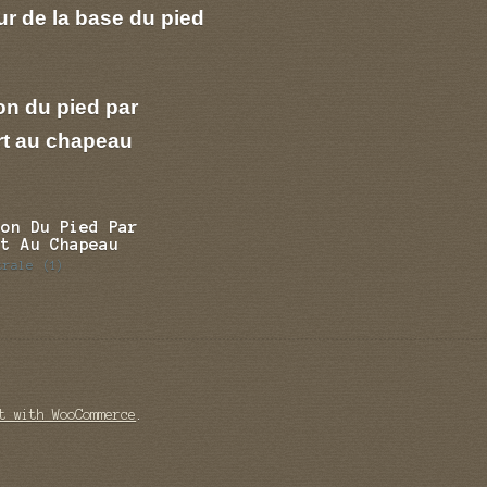
r de la base du pied
on du pied par
rt au chapeau
ion Du Pied Par
rt Au Chapeau
trale
(1)
t with WooCommerce
.