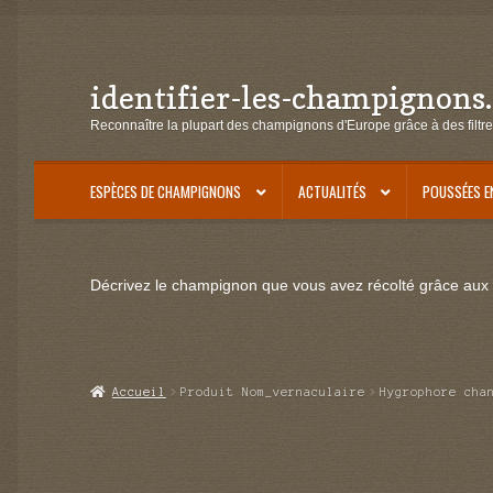
identifier-les-champignons
Aller
Aller
à
au
Reconnaître la plupart des champignons d'Europe grâce à des filtre
la
contenu
navigation
ESPÈCES DE CHAMPIGNONS
ACTUALITÉS
POUSSÉES E
Décrivez le champignon que vous avez récolté grâce aux f
Accueil
Produit Nom_vernaculaire
Hygrophore cha