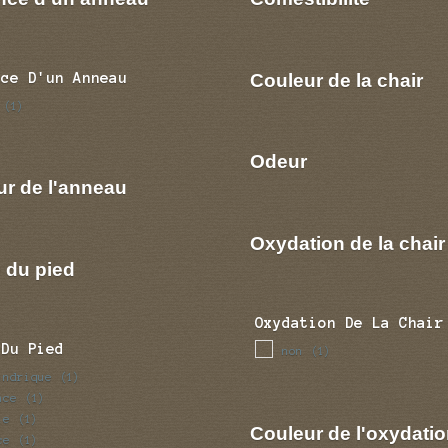
Couleur de la chair
nce D'un Anneau
(1)
Odeur
ur de l'anneau
Oxydation de la chair
 du pied
Oxydation De La Chair
 Du Pied
non
(1)
indrique
(1)
nce
(1)
le
(1)
Couleur de l'oxydatio
ce
(1)