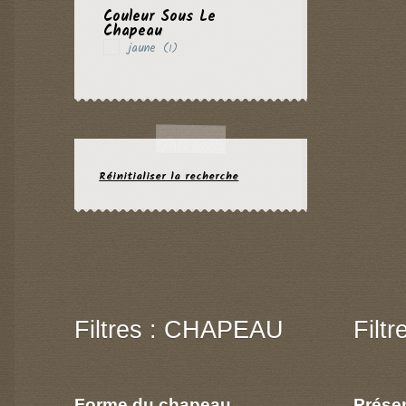
Couleur Sous Le
Chapeau
jaune
(1)
Réinitialiser la recherche
Filtres : CHAPEAU
Filt
Forme du chapeau
Prése