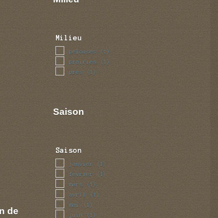
Milieu
pelouses
(1)
prairies
(1)
pres
(1)
Saison
Saison
janvier
(1)
fevrier
(1)
mars
(1)
avril
(1)
mai
(1)
n de
juin
(1)