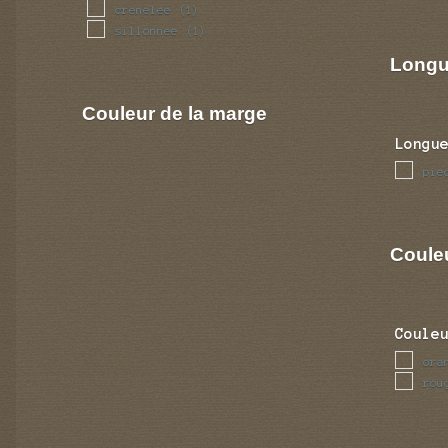
crenelee
(1)
sillonnee
(1)
Longu
Couleur de la marge
Longu
pie
Coule
Coule
ora
rou