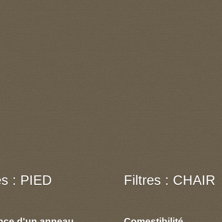
res : PIED
Filtres : CHAIR
nce d'un anneau
Comestibilité