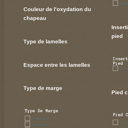
tub
Couleur de l'oxydation du
chapeau
Insert
pied
Type de lamelles
Inser
Pied
Espace entre les lamelles
dec
Type de marge
Pied c
Type De Marge
Pied 
cannelee
(1)
pie
cotelee
(1)