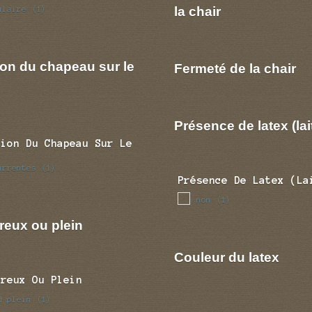
la chair
ulaire
(1)
ion du chapeau sur le
Fermeté de la chair
Présence de latex (lai
tion Du Chapeau Sur Le
urrentes
(1)
Présence De Latex (la
non
(1)
reux ou plein
Couleur du latex
Creux Ou Plein
d plein
(1)