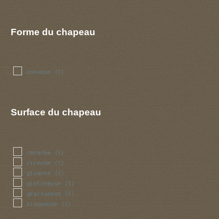
Forme du chapeau
convexe
(1)
Surface du chapeau
ceracee
(1)
cireuse
(1)
gluante
(1)
glutineuse
(1)
graisseuse
(1)
visqueuse
(1)