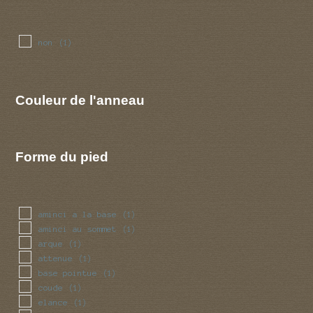
non
(1)
Couleur de l'anneau
Forme du pied
aminci a la base
(1)
aminci au sommet
(1)
arque
(1)
attenue
(1)
base pointue
(1)
coude
(1)
elance
(1)