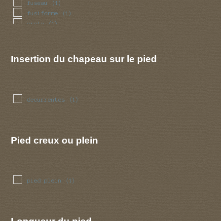
fuseau
(1)
fusiforme
(1)
grele
(1)
irregulier
(1)
mince
(1)
renfle
(1)
Insertion du chapeau sur le pied
sinueux
(1)
torsade
(1)
decurrentes
(1)
Pied creux ou plein
pied plein
(1)