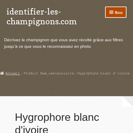
identifier-les-
Aller
Aller
Menu
à
au
champignons.com
la
contenu
navigation
Ouvrir
Espèces de champignons
le
Décrivez le champignon que vous avez récolté grâce aux filtres
menu
Ouvrir
Actualités
jusqu'à ce que vous le reconnaissiez en photo.
enfant
le
menu
Ouvrir
Poussées en temps réel
enfant
le
menu
Ouvrir
Echanges et contacts
Accueil
Produit Nom_vernaculaire
Hygrophore blanc d'ivoire
enfant
le
menu
Ouvrir
Mycologie
enfant
le
menu
enfant
Hygrophore blanc
d'ivoire