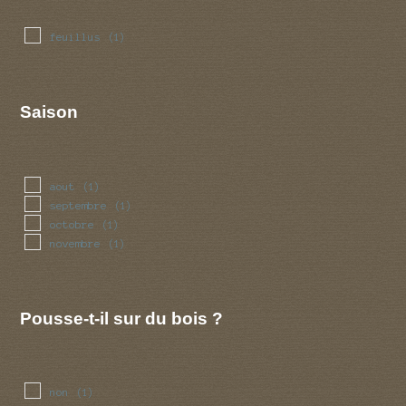
feuillus
(1)
Saison
aout
(1)
septembre
(1)
octobre
(1)
novembre
(1)
Pousse-t-il sur du bois ?
non
(1)