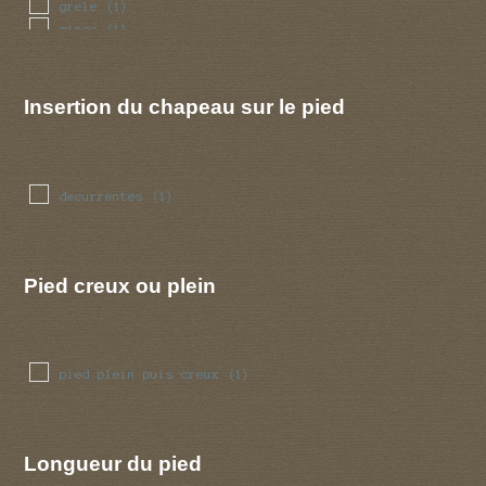
grele
(1)
mince
(1)
renfle
(1)
tubulaire
(1)
Insertion du chapeau sur le pied
decurrentes
(1)
Pied creux ou plein
pied plein puis creux
(1)
Longueur du pied