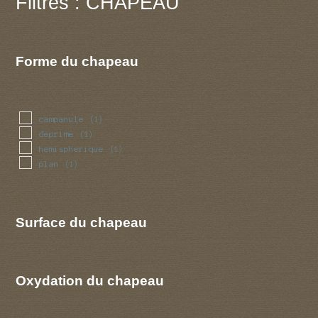
Filtres : CHAPEAU
Forme du chapeau
campanule
(1)
deprime
(1)
hemispherique
(1)
plan
(1)
Surface du chapeau
Oxydation du chapeau