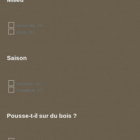
prairies
(1)
pres
(1)
Saison
octobre
(1)
novembre
(1)
Pousse-t-il sur du bois ?