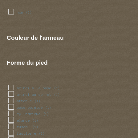
non
(1)
Couleur de l'anneau
Forme du pied
aminci a la base
(1)
aminci au sommet
(1)
attenue
(1)
base pointue
(1)
cylindrique
(1)
elance
(1)
fuseau
(1)
fusiforme
(1)