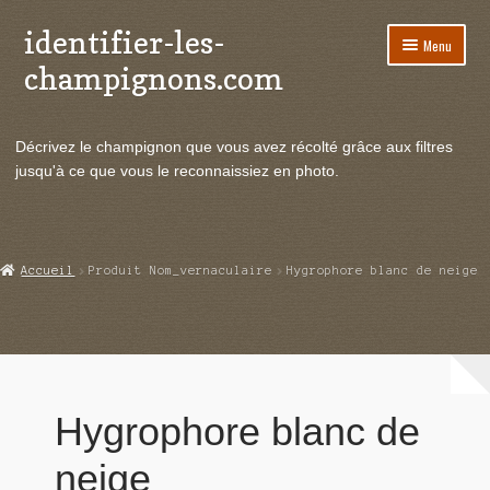
identifier-les-
Aller
Aller
Menu
à
au
champignons.com
la
contenu
navigation
Ouvrir
Espèces de champignons
le
Décrivez le champignon que vous avez récolté grâce aux filtres
menu
Ouvrir
Actualités
jusqu'à ce que vous le reconnaissiez en photo.
enfant
le
menu
Ouvrir
Poussées en temps réel
enfant
le
menu
Ouvrir
Echanges et contacts
Accueil
Produit Nom_vernaculaire
Hygrophore blanc de neige
enfant
le
menu
Ouvrir
Mycologie
enfant
le
menu
enfant
Hygrophore blanc de
neige