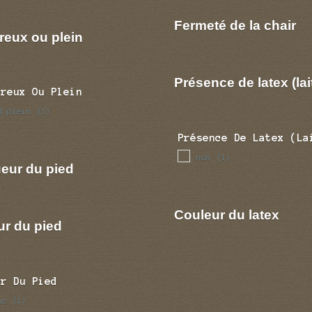
Fermeté de la chair
reux ou plein
Présence de latex (lai
Creux Ou Plein
d plein
(1)
Présence De Latex (la
non
(1)
eur du pied
Couleur du latex
ur du pied
ur Du Pied
nc
(1)