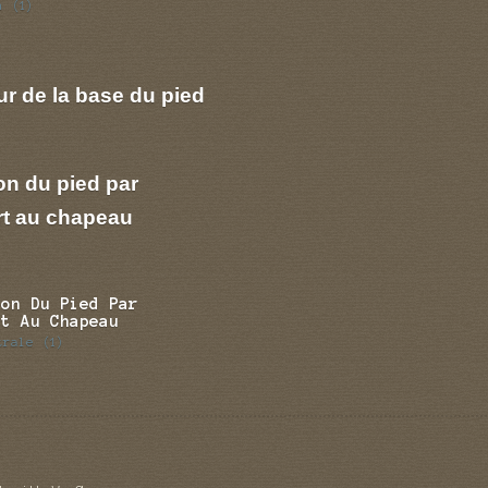
n
(1)
r de la base du pied
on du pied par
rt au chapeau
ion Du Pied Par
rt Au Chapeau
trale
(1)