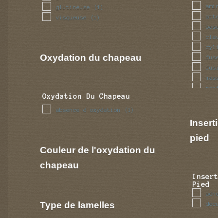
ami
glutineuse
(1)
att
visqueuse
(1)
bas
cla
cyl
Oxydation du chapeau
fus
fus
mas
ren
Oxydation Du Chapeau
tub
absence d oxydation
(1)
Insert
pied
Couleur de l'oxydation du
chapeau
Inser
Pied
adn
Type de lamelles
dec