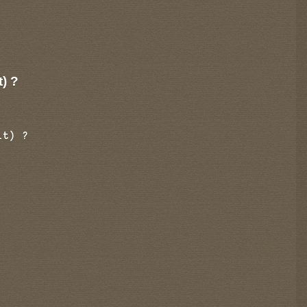
t) ?
it) ?