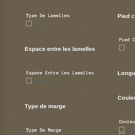
Pied c
Type De Lamelles
normal
(1)
Pied 
Espace entre les lamelles
pie
Longu
Espace Entre Les Lamelles
espacees
(1)
Coule
Type de marge
Coule
Type De Marge
bla