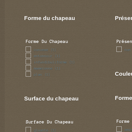
Forme du chapeau
Prése
Forme Du Chapeau
Prése
convexe
non
(1)
entonnoir
(1)
infundibuliforme
(1)
mamelonne
(1)
Coule
plan
(1)
Forme
Surface du chapeau
Forme
Surface Du Chapeau
ami
gluante
(1)