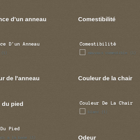
nce d'un anneau
Comestibilité
nce D'un Anneau
Comestibilité
mauvais comestible
(1)
(1)
ur de l'anneau
Couleur de la chair
 du pied
Couleur De La Chair
blanc
(1)
 Du Pied
Odeur
nci a la base
(1)