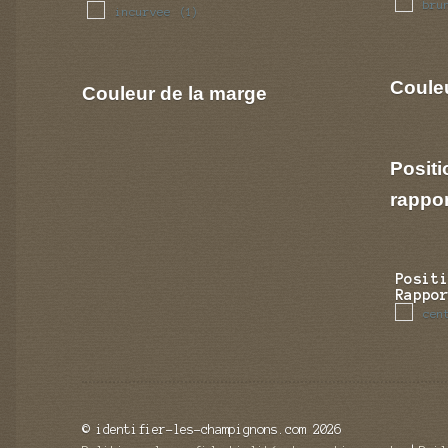
bru
incurvee
(1)
Couleu
Couleur de la marge
Positi
rappo
Posit
Rappo
cen
© identifier-les-champignons.com 2026