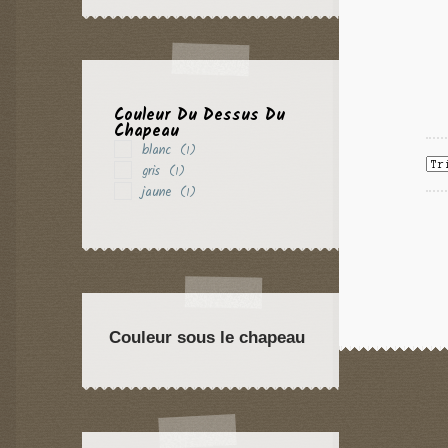
Couleur Du Dessus Du
Chapeau
blanc
(1)
gris
(1)
jaune
(1)
Couleur sous le chapeau