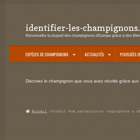
identifier-les-champignons
Aller
Aller
à
au
Reconnaître la plupart des champignons d'Europe grâce à des filtre
la
contenu
navigation
ESPÈCES DE CHAMPIGNONS
ACTUALITÉS
POUSSÉES E
Décrivez le champignon que vous avez récolté grâce aux f
Accueil
Produit Nom_vernaculaire
Hygrophore a o