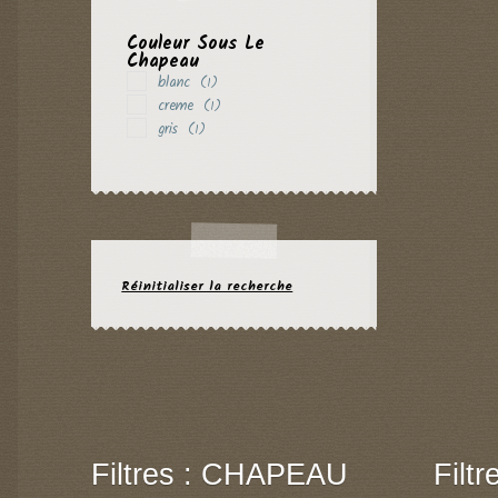
Couleur Sous Le
Chapeau
blanc
(1)
creme
(1)
gris
(1)
Réinitialiser la recherche
Filtres : CHAPEAU
Filt