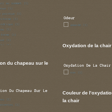
nci au sommet
(1)
enue
(1)
e pointue
(1)
Odeur
viforme
(1)
indrique
(1)
amande
(1)
eau
(1)
iforme
(1)
sue
(1)
Oxydation de la chair
fle
(1)
ulaire
(1)
ion du chapeau sur le
Oxydation De La Chair
non
(1)
tion Du Chapeau Sur Le
Couleur de l'oxydatio
ees
la chair
(1)
urrentes
(1)