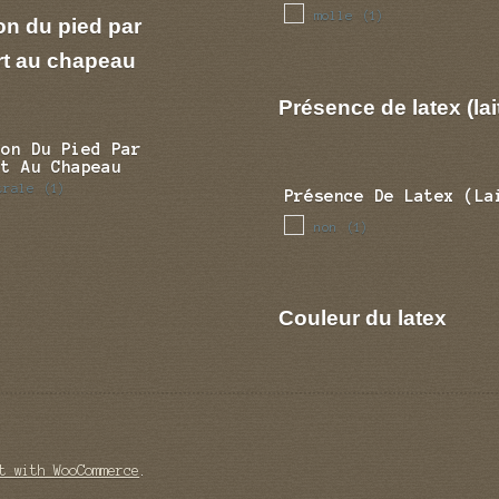
molle
(1)
on du pied par
rt au chapeau
Présence de latex (lai
ion Du Pied Par
rt Au Chapeau
trale
(1)
Présence De Latex (la
non
(1)
Couleur du latex
t with WooCommerce
.