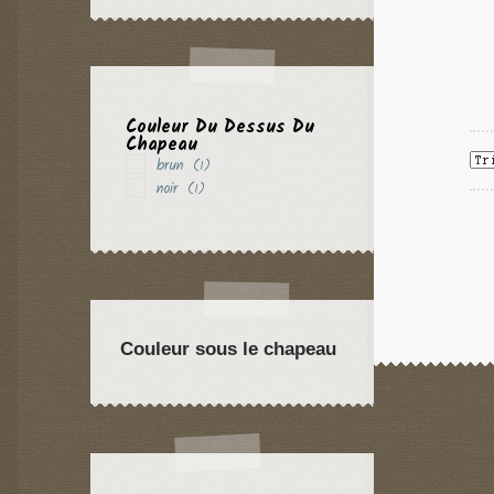
Couleur Du Dessus Du
Chapeau
brun
(1)
noir
(1)
Couleur sous le chapeau