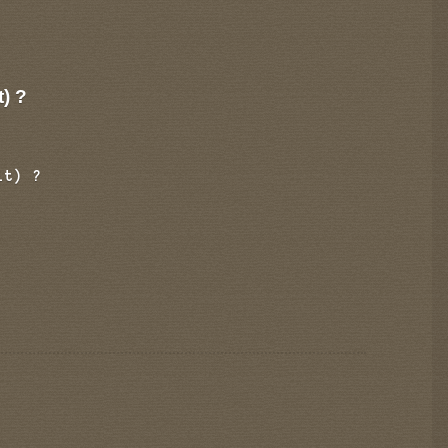
t) ?
it) ?