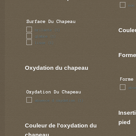
non
Surface Du Chapeau
Coule
brilante
(1)
glabre
(1)
lisse
(1)
Forme
Oxydation du chapeau
Forme
abs
Oxydation Du Chapeau
absence d oxydation
(1)
Insert
pied
Couleur de l'oxydation du
chapeau