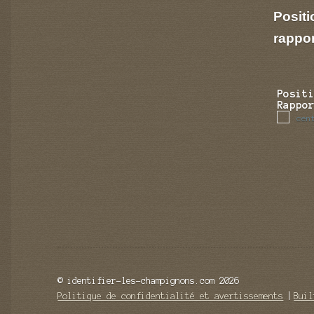
Positi
rappo
Posit
Rappo
cen
© identifier-les-champignons.com 2026
Politique de confidentialité et avertissements
Buil