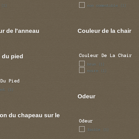
non comestible
(1)
(1)
ur de l'anneau
Couleur de la chair
 du pied
Couleur De La Chair
brun
(1)
noire
(1)
 Du Pied
ent
(1)
Odeur
ion du chapeau sur le
Odeur
faible
(1)