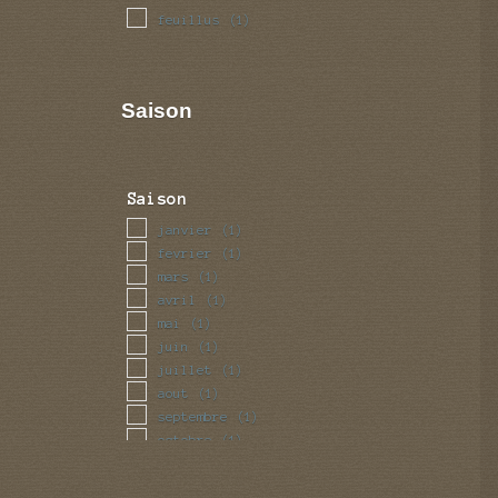
feuillus
(1)
Saison
Saison
janvier
(1)
fevrier
(1)
mars
(1)
avril
(1)
mai
(1)
juin
(1)
juillet
(1)
aout
(1)
septembre
(1)
octobre
(1)
novembre
(1)
decembre
(1)