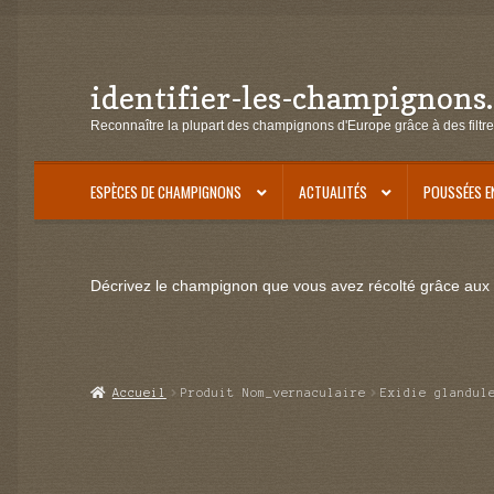
identifier-les-champignons
Aller
Aller
à
au
Reconnaître la plupart des champignons d'Europe grâce à des filtre
la
contenu
navigation
ESPÈCES DE CHAMPIGNONS
ACTUALITÉS
POUSSÉES E
Décrivez le champignon que vous avez récolté grâce aux f
Accueil
Produit Nom_vernaculaire
Exidie glandul