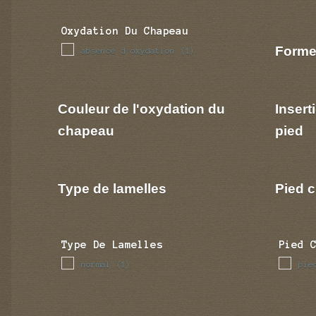
Oxydation Du Chapeau
Forme
absence d oxydation
(1)
Couleur de l'oxydation du
Insert
chapeau
pied
Type de lamelles
Pied c
Type De Lamelles
Pied 
normal
pie
(1)