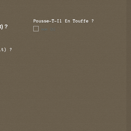
Pousse-T-Il En Touffe ?
t) ?
non
(1)
it) ?