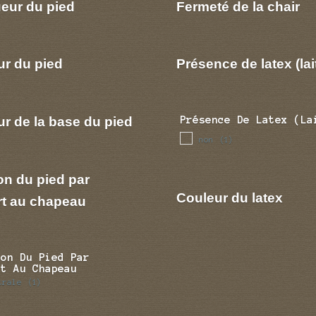
eur du pied
Fermeté de la chair
ur du pied
Présence de latex (lai
r de la base du pied
Présence De Latex (la
non
(1)
on du pied par
Couleur du latex
rt au chapeau
ion Du Pied Par
rt Au Chapeau
trale
(1)