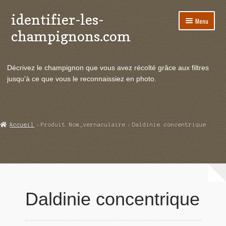
identifier-les-
Aller
Aller
Menu
à
au
champignons.com
la
contenu
navigation
Ouvrir
Espèces de champignons
le
Décrivez le champignon que vous avez récolté grâce aux filtres
menu
Ouvrir
Actualités
jusqu'à ce que vous le reconnaissiez en photo.
enfant
le
menu
Ouvrir
Poussées en temps réel
enfant
le
menu
Ouvrir
Echanges et contacts
Accueil
Produit Nom_vernaculaire
Daldinie concentrique
enfant
le
menu
Ouvrir
Mycologie
enfant
le
menu
enfant
Daldinie concentrique