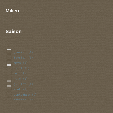
Milieu
Saison
janvier
(1)
fevrier
(1)
mars
(1)
avril
(1)
mai
(1)
juin
(1)
juillet
(1)
aout
(1)
septembre
(1)
octobre
(1)
novembre
(1)
decembre
(1)