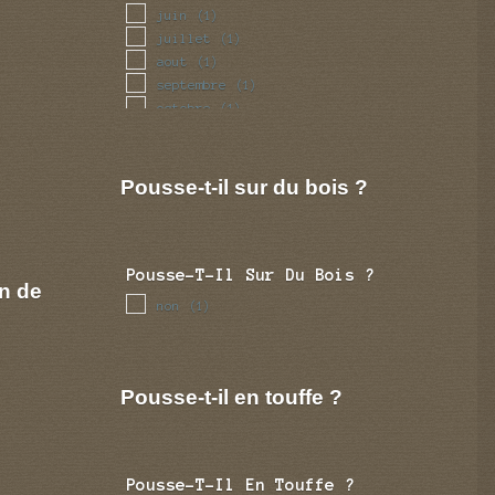
juin
(1)
juillet
(1)
aout
(1)
septembre
(1)
octobre
(1)
novembre
(1)
decembre
(1)
Pousse-t-il sur du bois ?
Pousse-T-Il Sur Du Bois ?
n de
non
(1)
Pousse-t-il en touffe ?
Pousse-T-Il En Touffe ?