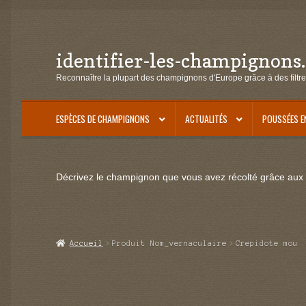
identifier-les-champignons
Aller
Aller
à
au
Reconnaître la plupart des champignons d'Europe grâce à des filtre
la
contenu
navigation
ESPÈCES DE CHAMPIGNONS
ACTUALITÉS
POUSSÉES E
Décrivez le champignon que vous avez récolté grâce aux f
Accueil
Produit Nom_vernaculaire
Crepidote mou