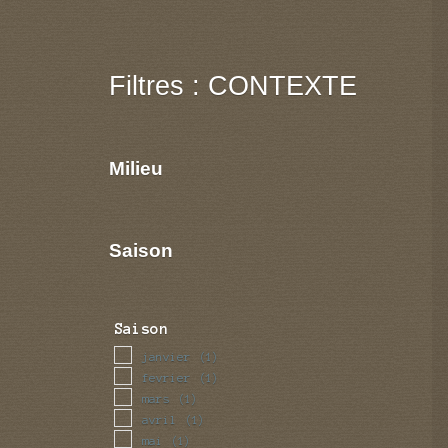
Filtres : CONTEXTE
Milieu
Saison
Saison
janvier
(1)
fevrier
(1)
mars
(1)
avril
(1)
mai
(1)