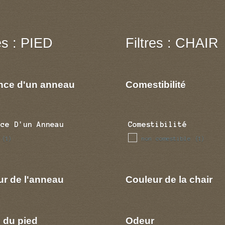
res : PIED
Filtres : CHAIR
nce d'un anneau
Comestibilité
nce D'un Anneau
Comestibilité
non comestible
(1)
(1)
ur de l'anneau
Couleur de la chair
 du pied
Odeur