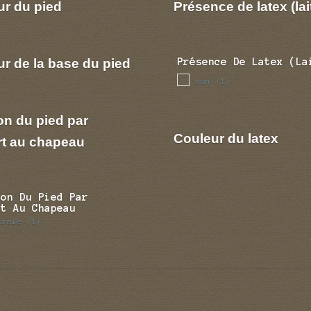
ur du pied
Présence de latex (lai
r de la base du pied
Présence De Latex (la
non
(1)
on du pied par
Couleur du latex
rt au chapeau
ion Du Pied Par
rt Au Chapeau
trale
(1)