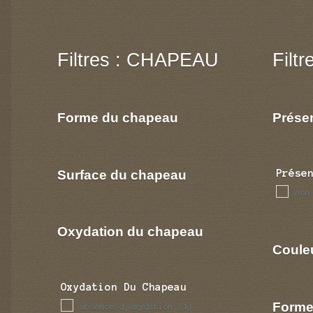
Filtres : CHAPEAU
Filt
Forme du chapeau
Prése
Surface du chapeau
Prése
non
Oxydation du chapeau
Coule
Oxydation Du Chapeau
Forme
absence d oxydation
(1)