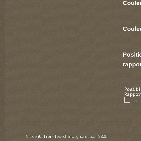
Coule
Couleu
Positi
rappo
Posit
Rappo
cen
© identifier-les-champignons.com 2026