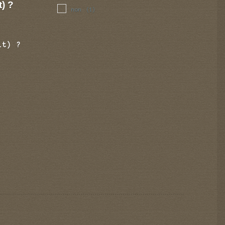
t) ?
non
(1)
it) ?