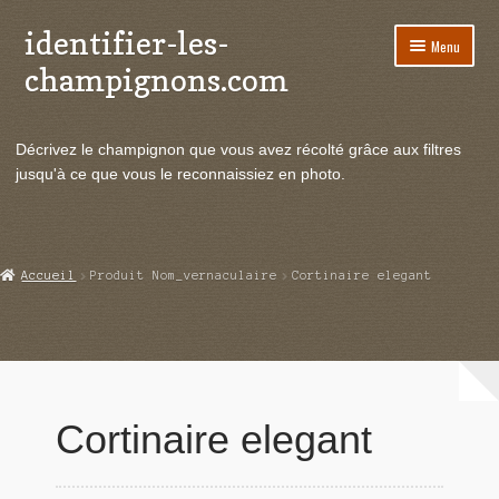
identifier-les-
Aller
Aller
Menu
à
au
champignons.com
la
contenu
navigation
Ouvrir
Espèces de champignons
le
Décrivez le champignon que vous avez récolté grâce aux filtres
menu
Ouvrir
Actualités
jusqu'à ce que vous le reconnaissiez en photo.
enfant
le
menu
Ouvrir
Poussées en temps réel
enfant
le
menu
Ouvrir
Echanges et contacts
Accueil
Produit Nom_vernaculaire
Cortinaire elegant
enfant
le
menu
Ouvrir
Mycologie
enfant
le
menu
enfant
Cortinaire elegant