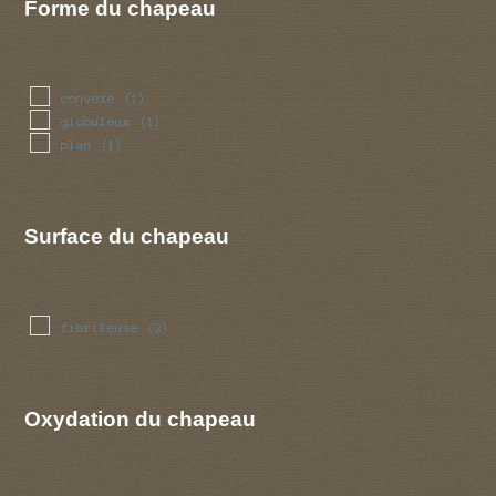
Forme du chapeau
convexe
(1)
globuleux
(1)
plan
(1)
Surface du chapeau
fibrileuse
(2)
Oxydation du chapeau