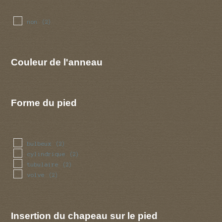
non
(2)
Couleur de l'anneau
Forme du pied
bulbeux
(2)
cylindrique
(2)
tubulaire
(2)
volve
(2)
Insertion du chapeau sur le pied