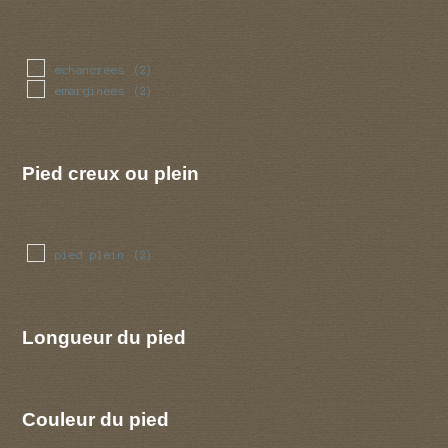
echancrees
(2)
emarginees
(2)
Pied creux ou plein
pied plein
(2)
Longueur du pied
Couleur du pied