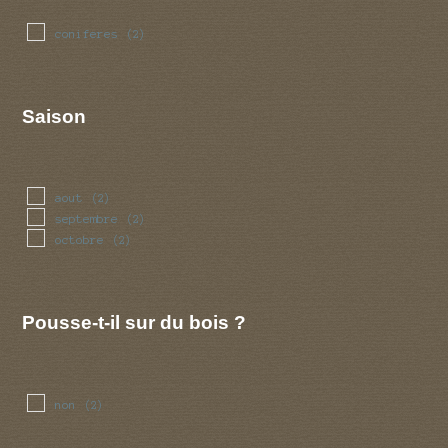
coniferes
(2)
Saison
aout
(2)
septembre
(2)
octobre
(2)
Pousse-t-il sur du bois ?
non
(2)