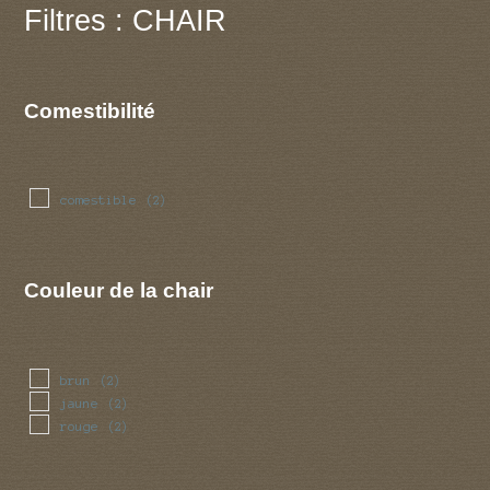
Filtres : CHAIR
Comestibilité
comestible
(2)
Couleur de la chair
brun
(2)
jaune
(2)
rouge
(2)