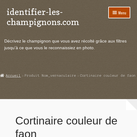
identifier-les-
Aller
Aller
Menu
à
au
champignons.com
la
contenu
navigation
Ouvrir
Espèces de champignons
le
Décrivez le champignon que vous avez récolté grâce aux filtres
menu
Ouvrir
Actualités
jusqu'à ce que vous le reconnaissiez en photo.
enfant
le
menu
Ouvrir
Poussées en temps réel
enfant
le
menu
Ouvrir
Echanges et contacts
Accueil
Produit Nom_vernaculaire
Cortinaire couleur de faon
enfant
le
menu
Ouvrir
Mycologie
enfant
le
menu
enfant
Cortinaire couleur de
faon