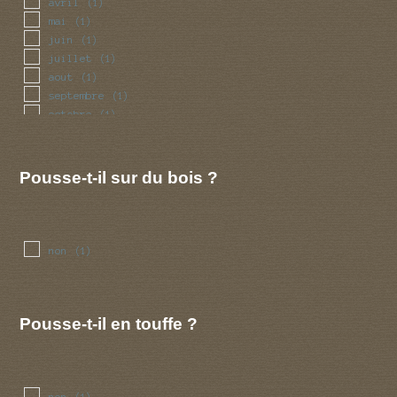
avril
(1)
mai
(1)
juin
(1)
juillet
(1)
aout
(1)
septembre
(1)
octobre
(1)
novembre
(1)
decembre
(1)
Pousse-t-il sur du bois ?
non
(1)
Pousse-t-il en touffe ?
non
(1)