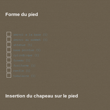
Forme du pied
aminci a la base
(1)
aminci au sommet
(1)
attenue
(1)
base pointue
(1)
cylindrique
(1)
fuseau
(1)
fusiforme
(1)
renfle
(1)
tubulaire
(1)
Insertion du chapeau sur le pied