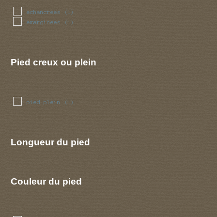
echancrees
(1)
emarginees
(1)
Pied creux ou plein
pied plein
(1)
Longueur du pied
Couleur du pied