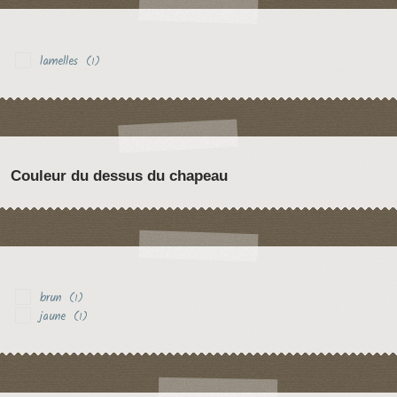
lamelles
(1)
Couleur du dessus du chapeau
brun
(1)
jaune
(1)