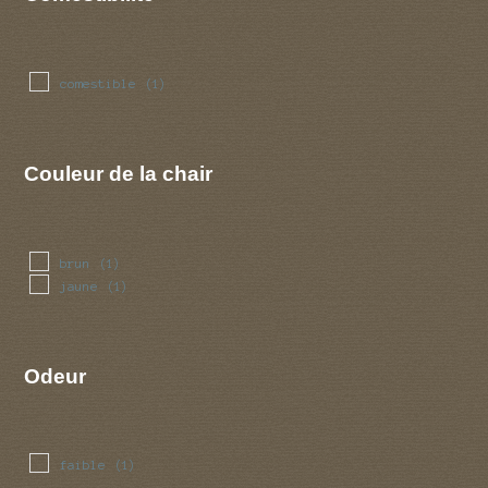
comestible
(1)
Couleur de la chair
brun
(1)
jaune
(1)
Odeur
faible
(1)