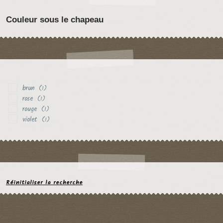
Couleur sous le chapeau
brun
(1)
rose
(1)
rouge
(1)
violet
(1)
Réinitialiser la recherche