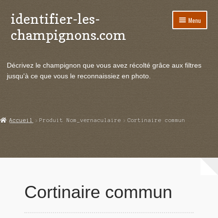
identifier-les-
Aller
Aller
Menu
à
au
champignons.com
la
contenu
navigation
Ouvrir
Espèces de champignons
le
Décrivez le champignon que vous avez récolté grâce aux filtres
menu
Ouvrir
Actualités
jusqu'à ce que vous le reconnaissiez en photo.
enfant
le
menu
Ouvrir
Poussées en temps réel
enfant
le
menu
Ouvrir
Echanges et contacts
Accueil
Produit Nom_vernaculaire
Cortinaire commun
enfant
le
menu
Ouvrir
Mycologie
enfant
le
menu
enfant
Cortinaire commun