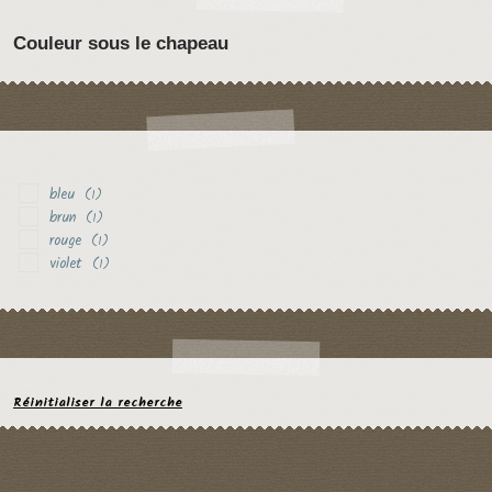
Couleur sous le chapeau
bleu
(1)
brun
(1)
rouge
(1)
violet
(1)
Réinitialiser la recherche