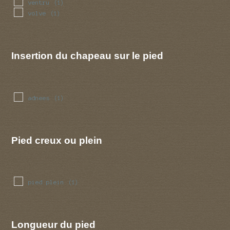
ventru
(1)
volve
(1)
Insertion du chapeau sur le pied
adnees
(1)
Pied creux ou plein
pied plein
(1)
Longueur du pied