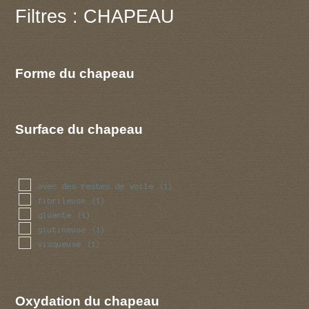
Filtres : CHAPEAU
Forme du chapeau
Surface du chapeau
avec des restes de voile
(1)
fibrileuse
(1)
gluante
(1)
glutineuse
(1)
visqueuse
(1)
Oxydation du chapeau