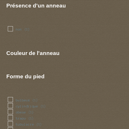
Présence d'un anneau
non
(1)
Couleur de l'anneau
Forme du pied
bulbeux
(1)
cylindrique
(1)
obese
(1)
trapu
(1)
tubulaire
(1)