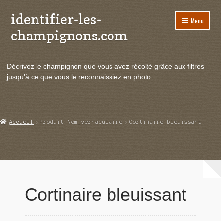
identifier-les-
Aller
Aller
Menu
à
au
champignons.com
la
contenu
navigation
Ouvrir
Espèces de champignons
le
Décrivez le champignon que vous avez récolté grâce aux filtres
menu
Ouvrir
Actualités
jusqu'à ce que vous le reconnaissiez en photo.
enfant
le
menu
Ouvrir
Poussées en temps réel
enfant
le
menu
Ouvrir
Echanges et contacts
Accueil
Produit Nom_vernaculaire
Cortinaire bleuissant
enfant
le
menu
Ouvrir
Mycologie
enfant
le
menu
enfant
Cortinaire bleuissant