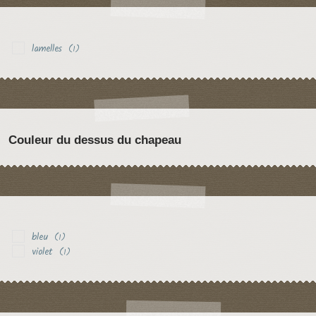
lamelles
(1)
Couleur du dessus du chapeau
bleu
(1)
violet
(1)